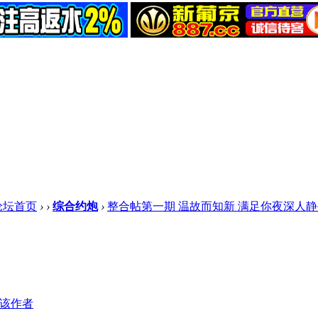
论坛首页
›
›
综合约炮
›
整合帖第一期 温故而知新 满足你夜深人静被
该作者