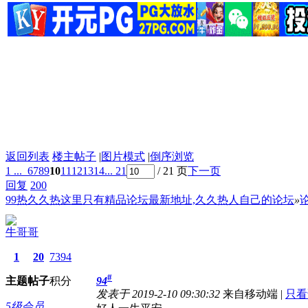
返回列表
楼主帖子
|
图片模式
|
倒序浏览
1 ...
6
7
8
9
10
11
12
13
14
... 21
/ 21 页
下一页
回复
200
99热久久热这里只有精品论坛最新地址,久久热人自己的论坛
»
牛哥哥
1
20
7394
#
主题
帖子
积分
94
发表于 2019-2-10 09:30:32
来自移动端
|
只看
5级会员