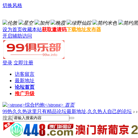
切换风格
伦敦
星空
加州
晚霞
绿野仙踪
简约米色
简约黑
设为首页
收藏本站
获取邀请码
下载地址发布器
开启辅助访问
登录
立即注册
访客留言
最新地址
论坛首页
推广升级
首页
99热久久热这里只有精品论坛最新地址,久久热人自己的论坛
›
›
搜索