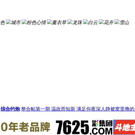
色
城市
粉色心情
薰衣草
龙珠
白云
花卉
雪山
综合约炮
整合帖第一期 温故而知新 满足你夜深人静被窝里撸的愿望