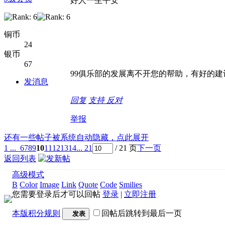
好人一生平安
铜币
24
银币
67
99俱乐部的发展离不开您的帮助，有好的建
发消息
回复
支持
反对
举报
还有一些帖子被系统自动隐藏，点此展开
1 ...
6
7
8
9
10
11
12
13
14
... 21
/ 21 页
下一页
返回列表
高级模式
B
Color
Image
Link
Quote
Code
Smilies
您需要登录后才可以回帖
登录
|
立即注册
本版积分规则
回帖后跳转到最后一页
发表