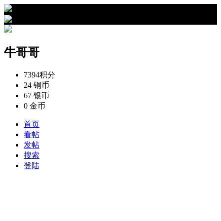
›
牛哥哥的资料
牛哥哥
7394
积分
24
铜币
67
银币
0
金币
首页
看帖
发帖
搜索
登陆