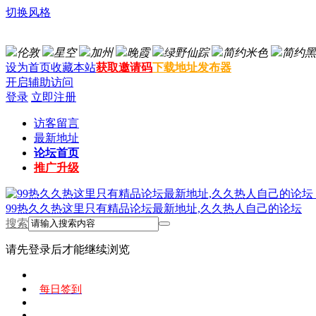
切换风格
伦敦
星空
加州
晚霞
绿野仙踪
简约米色
简约黑
设为首页
收藏本站
获取邀请码
下载地址发布器
开启辅助访问
登录
立即注册
访客留言
最新地址
论坛首页
推广升级
99热久久热这里只有精品论坛最新地址,久久热人自己的论坛
搜索
请先登录后才能继续浏览
每日签到