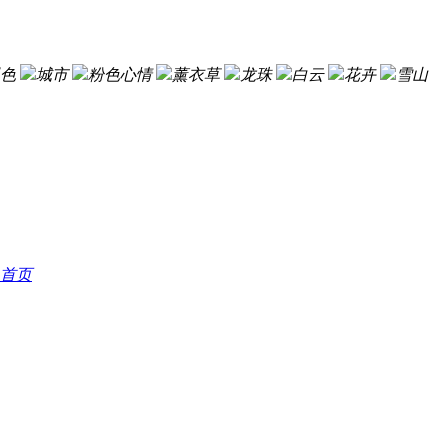
色
城市
粉色心情
薰衣草
龙珠
白云
花卉
雪山
首页