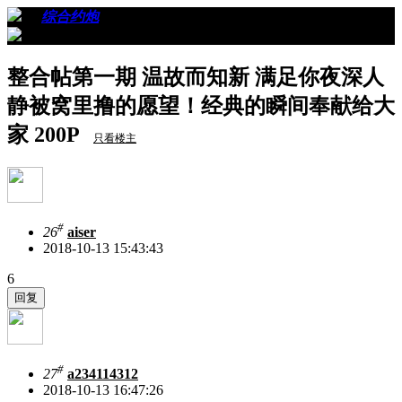
›
›
综合约炮
›
看帖
整合帖第一期 温故而知新 满足你夜深人
静被窝里撸的愿望！经典的瞬间奉献给大
家 200P
只看楼主
#
26
aiser
2018-10-13 15:43:43
6
#
27
a234114312
2018-10-13 16:47:26