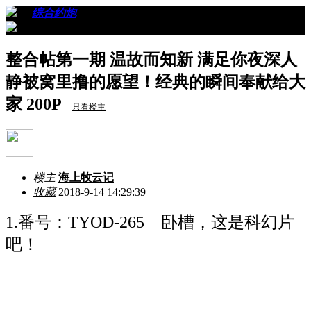
›
›
综合约炮
›
看帖
整合帖第一期 温故而知新 满足你夜深人
静被窝里撸的愿望！经典的瞬间奉献给大
家 200P
只看楼主
楼主
海上牧云记
收藏
2018-9-14 14:29:39
1.番号：TYOD-265 卧槽，这是科幻片
吧！