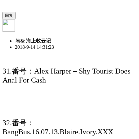
地板
海上牧云记
2018-9-14 14:31:23
31.番号：Alex Harper – Shy Tourist Does
Anal For Cash
32.番号：
BangBus.16.07.13.Blaire.Ivory.XXX