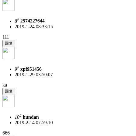
#
8
2574227644
2019-1-24 08:33:15
111
#
9
xpf951456
2019-1-29 03:50:07
ka
#
10
hundan
2019-2-14 07:59:10
666