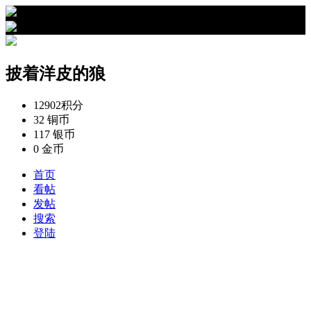
›
披着洋皮的狼的资料
披着洋皮的狼
12902
积分
32
铜币
117
银币
0
金币
首页
看帖
发帖
搜索
登陆