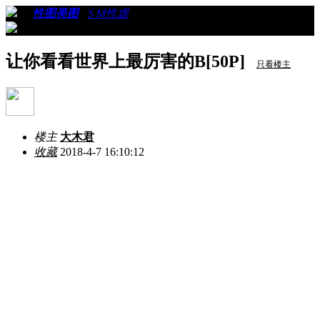
›
›
性图美图
›
S M性虐
›
看帖
让你看看世界上最厉害的B[50P]
只看楼主
楼主
大木君
收藏
2018-4-7 16:10:12