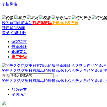
切换风格
伦敦
星空
加州
晚霞
绿野仙踪
简约米色
简约黑
设为首页
收藏本站
获取邀请码
下载地址发布器
开启辅助访问
登录
立即注册
访客留言
最新地址
论坛首页
推广升级
99热久久热这里只有精品论坛最新地址,久久热人自己的论坛
披
搜索
99热久久热这里只有精品论坛最新地址,久久热人自己的论坛
›
加为好友
发送消息