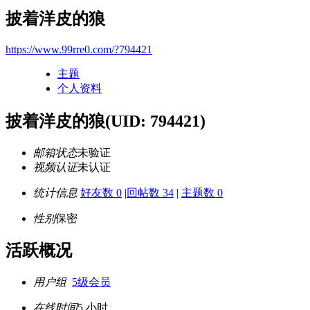
披着洋皮的狼
https://www.99rre0.com/?794421
主题
个人资料
披着洋皮的狼
(UID: 794421)
邮箱状态
未验证
视频认证
未认证
统计信息
好友数 0
|
回帖数 34
|
主题数 0
性别
保密
活跃概况
用户组
5级会员
在线时间
5 小时