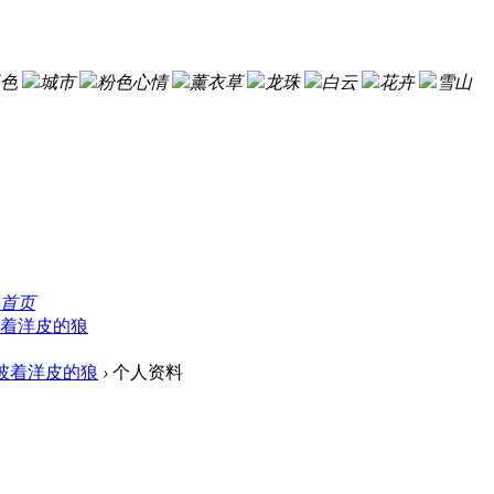
色
城市
粉色心情
薰衣草
龙珠
白云
花卉
雪山
首页
着洋皮的狼
披着洋皮的狼
›
个人资料