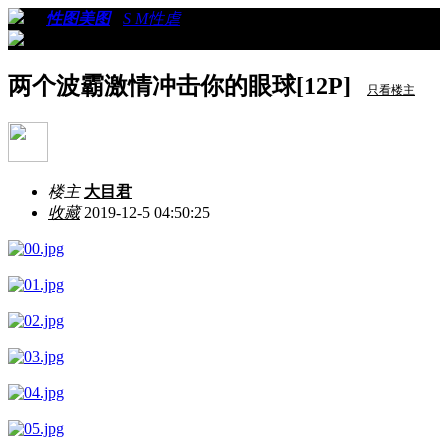
›
›
性图美图
›
S M性虐
›
看帖
两个波霸激情冲击你的眼球[12P]
只看楼主
楼主
大目君
收藏
2019-12-5 04:50:25