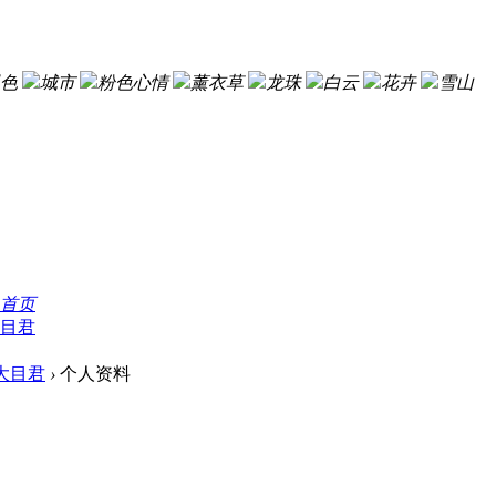
色
城市
粉色心情
薰衣草
龙珠
白云
花卉
雪山
首页
目君
大目君
›
个人资料