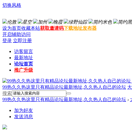
切换风格
伦敦
星空
加州
晚霞
绿野仙踪
简约米色
简约黑
设为首页
收藏本站
获取邀请码
下载地址发布器
开启辅助访问
登录
立即注册
访客留言
最新地址
论坛首页
推广升级
99热久久热这里只有精品论坛最新地址,久久热人自己的论坛
大
搜索
99热久久热这里只有精品论坛最新地址,久久热人自己的论坛
›
加为好友
发送消息