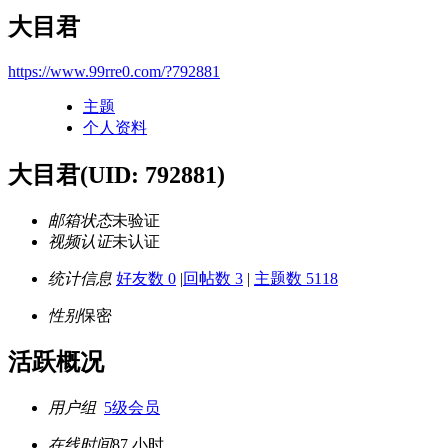
大目君
https://www.99rre0.com/?792881
主题
个人资料
大目君
(UID: 792881)
邮箱状态
未验证
视频认证
未认证
统计信息
好友数 0
|
回帖数 3
|
主题数 5118
性别
保密
活跃概况
用户组
5级会员
在线时间
87 小时