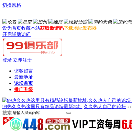
切换风格
伦敦
星空
加州
晚霞
绿野仙踪
简约米色
简约黑
设为首页
收藏本站
获取邀请码
下载地址发布器
开启辅助访问
登录
立即注册
访客留言
最新地址
论坛首页
推广升级
99热久久热这里只有精品论坛最新地址,久久热人自己的论坛
›
›
搜索