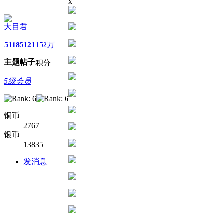
x
大目君
5118
5121
152万
主题
帖子
积分
5级会员
铜币
2767
银币
13835
发消息