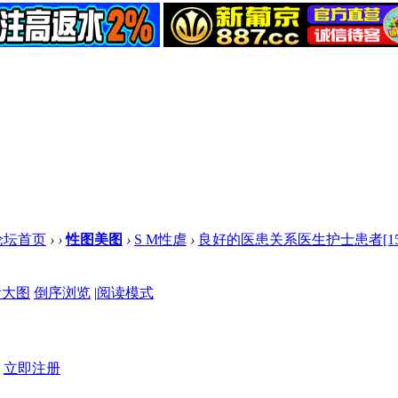
论坛首页
›
›
性图美图
›
S M性虐
›
良好的医患关系医生护士患者[15
看大图
倒序浏览
|
阅读模式
？
立即注册