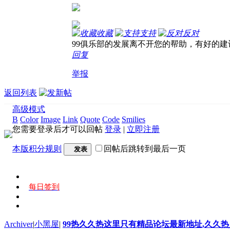
收藏
支持
反对
99俱乐部的发展离不开您的帮助，有好的建
回复
举报
返回列表
高级模式
B
Color
Image
Link
Quote
Code
Smilies
您需要登录后才可以回帖
登录
|
立即注册
本版积分规则
回帖后跳转到最后一页
发表
每日签到
Archiver
|
小黑屋
|
99热久久热这里只有精品论坛最新地址,久久