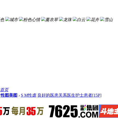
色
城市
粉色心情
薰衣草
龙珠
白云
花卉
雪山
首页
性图美图
›
S M性虐
良好的医患关系医生护士患者[15P]