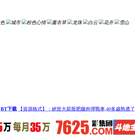
色
城市
粉色心情
薰衣草
龙珠
白云
花卉
雪山
BT下载
【資源格式】：絕世大屁股肥腿肉彈戰車,40多歲熟透了,肥 