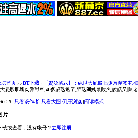
论坛首页
›
›
BT下载
›
【資源格式】：絕世大屁股肥腿肉彈戰車,40多歲
屁股肥腿肉彈戰車,40多歲熟透了,肥熟阿姨最敗火,說話又臊,老茓掰開
46:50
|
只看该作者
|
只看大图
倒序浏览
|
阅读模式
图片
下载或查看，没有帐号？
立即注册