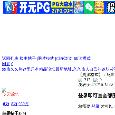
返回列表
楼主帖子
|
图片模式
|
倒序浏览
|
阅读模式
回复
0
99热久久热这里只有精品论坛最新地址,久久热人自己的论坛
»
【資源格式】：絕世大
317
0
发表于 2026-6-12 03:
飞天遁地
登录即可查全部
8万
8万
989万
您需要
登录
才可以
主题
帖子
积分