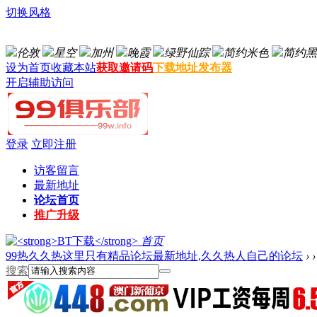
切换风格
伦敦
星空
加州
晚霞
绿野仙踪
简约米色
简约黑
设为首页
收藏本站
获取邀请码
下载地址发布器
开启辅助访问
登录
立即注册
访客留言
最新地址
论坛首页
推广升级
首页
99热久久热这里只有精品论坛最新地址,久久热人自己的论坛
›
›
搜索