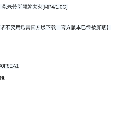
茓掰開就去火[MP4/1.0G]
 闪电下载【请不要用迅雷官方版下载，官方版本已经被屏蔽】
D0F8EA1
哦！