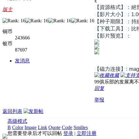
x
【資源格式】：絕世大
版主
【影片大小】：1.0
【种子期限】：持
【下载工具】：比特彗
铜币
【影片预览】：
243666
银币
87697
发消息
【磁力连接】: magnet
收藏
99俱乐部的发展离
回复
举报
返回列表
高级模式
B
Color
Image
Link
Quote
Code
Smilies
您需要登录后才可以回帖
登录
|
立即注册