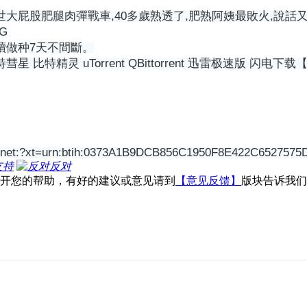
屁股肥腿肉彈戰車,40多歲熟透了,肥熟阿姨最敗火,說話又臊,老
G
續做种7天不間斷。
星 比特精灵 uTorrent QBittorrent 迅雷极速版
:?xt=urn:btih:0373A1B9DCB856C1950F8E422C6527575
支持
反对
不开您的帮助，有好的建议或意见请到
【意见反馈】
版块告诉我们