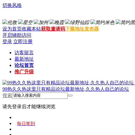
切换风格
伦敦
星空
加州
晚霞
绿野仙踪
简约米色
简约黑
设为首页
收藏本站
获取邀请码
下载地址发布器
开启辅助访问
登录
立即注册
访客留言
最新地址
论坛首页
推广升级
99热久久热这里只有精品论坛最新地址,久久热人自己的论坛
搜索
请先登录后才能继续浏览
每日签到