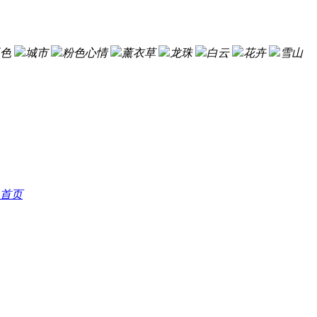
色
城市
粉色心情
薰衣草
龙珠
白云
花卉
雪山
首页