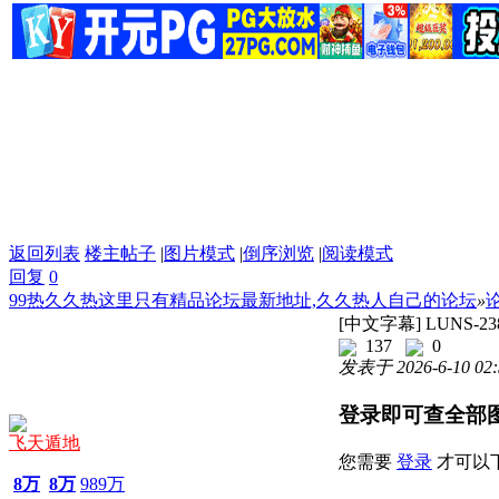
返回列表
楼主帖子
|
图片模式
|
倒序浏览
|
阅读模式
回复
0
99热久久热这里只有精品论坛最新地址,久久热人自己的论坛
»
[中文字幕] LUNS-
137
0
发表于 2026-6-10 02:
登录即可查全部
飞天遁地
您需要
登录
才可以
8万
8万
989万