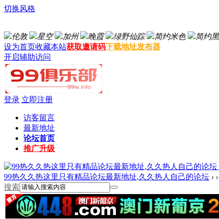
切换风格
伦敦
星空
加州
晚霞
绿野仙踪
简约米色
简约黑
设为首页
收藏本站
获取邀请码
下载地址发布器
开启辅助访问
登录
立即注册
访客留言
最新地址
论坛首页
推广升级
99热久久热这里只有精品论坛最新地址,久久热人自己的论坛
›
›
搜索