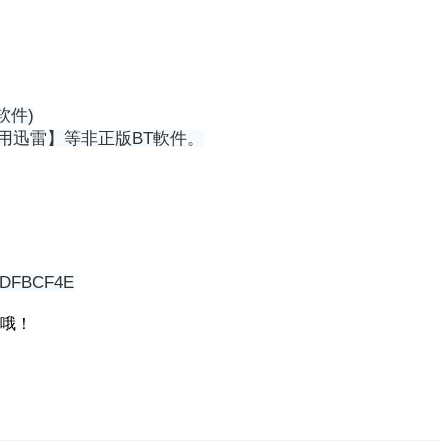
软件)
請【不要使用迅雷】等非正版BT軟件。
0DFBCF4E
哦！