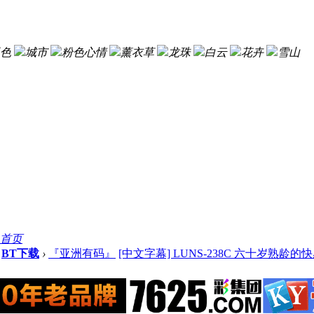
色
城市
粉色心情
薰衣草
龙珠
白云
花卉
雪山
首页
BT下载
›
『亚洲有码』
[中文字幕] LUNS-238C 六十岁熟龄的