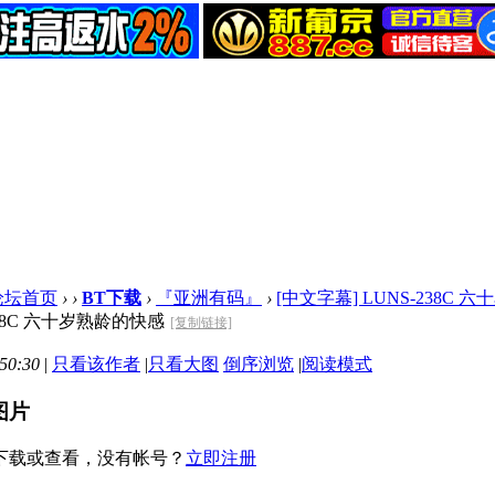
论坛首页
›
›
BT下载
›
『亚洲有码』
›
[中文字幕] LUNS-238C
238C 六十岁熟龄的快感
[复制链接]
50:30
|
只看该作者
|
只看大图
倒序浏览
|
阅读模式
图片
下载或查看，没有帐号？
立即注册