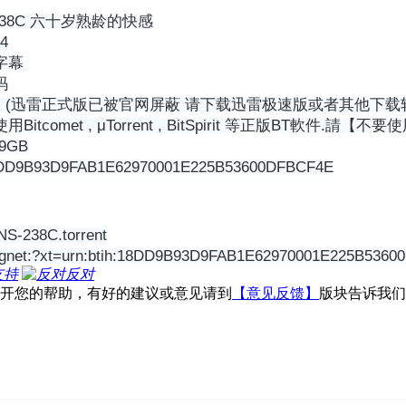
-238C 六十岁熟龄的快感
4
字幕
码
 (迅雷正式版已被官网屏蔽 请下载迅雷极速版或者其他下载
tcomet , μTorrent , BitSpirit 等正版BT軟件.
9GB
93D9FAB1E62970001E225B53600DFBCF4E
38C.torrent
?xt=urn:btih:18DD9B93D9FAB1E62970001E225B5360
支持
反对
不开您的帮助，有好的建议或意见请到
【意见反馈】
版块告诉我们