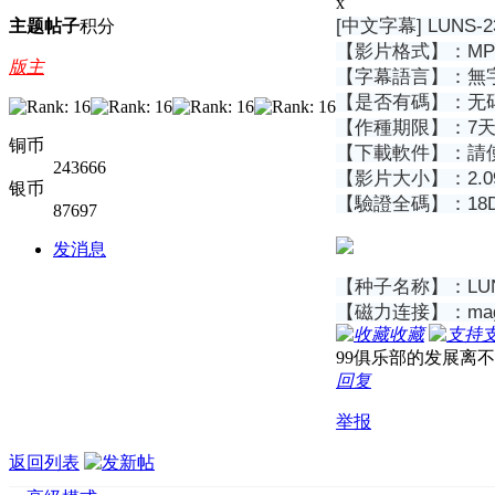
x
[中文字幕] LUNS
主题
帖子
积分
【影片格式】：MP
版主
【字幕語言】：無
【是否有碼】：无
【作種期限】：7天
铜币
【下載軟件】：請使用Bi
243666
【影片大小】：2.0
银币
【驗證全碼】：18DD9B
87697
发消息
【种子名称】：LUNS-2
【磁力连接】：magnet:
收藏
99俱乐部的发展离
回复
举报
返回列表