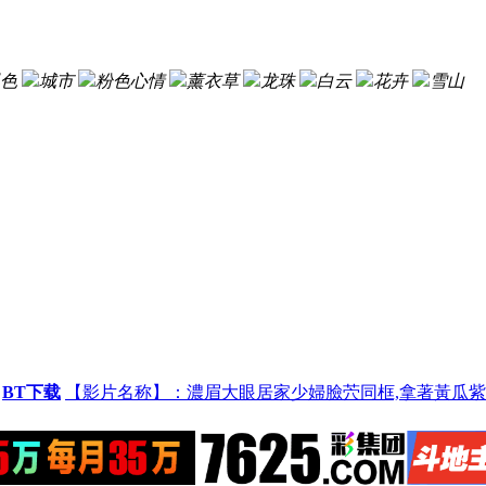
色
城市
粉色心情
薰衣草
龙珠
白云
花卉
雪山
BT下载
【影片名称】：濃眉大眼居家少婦臉茓同框,拿著黃瓜紫薇, 