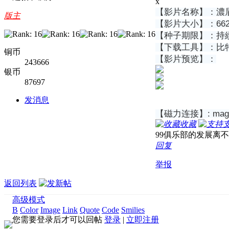
x
【影片名称】：濃眉
版主
【影片大小】：66
【种子期限】：持
【下载工具】：比特彗
铜币
【影片预览】：
243666
银币
87697
发消息
【磁力连接】: magnet
收藏
99俱乐部的发展离
回复
举报
返回列表
高级模式
B
Color
Image
Link
Quote
Code
Smilies
您需要登录后才可以回帖
登录
|
立即注册