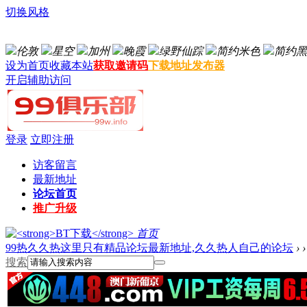
切换风格
伦敦
星空
加州
晚霞
绿野仙踪
简约米色
简约黑
设为首页
收藏本站
获取邀请码
下载地址发布器
开启辅助访问
登录
立即注册
访客留言
最新地址
论坛首页
推广升级
首页
99热久久热这里只有精品论坛最新地址,久久热人自己的论坛
›
›
搜索