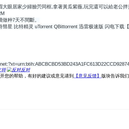
大眼居家少婦臉茓同框,拿著黃瓜紫薇,玩完還可以給老公拌黃瓜吃
2M
續做种7天不間斷。
星 比特精灵 uTorrent QBittorrent 迅雷极速版
:?xt=urn:btih:ABCBCBD53BD243A1FC613D22CCD9287
支持
反对
不开您的帮助，有好的建议或意见请到
【意见反馈】
版块告诉我们