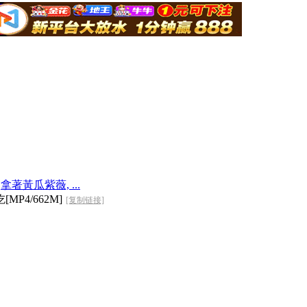
黃瓜紫薇, ...
4/662M]
[复制链接]