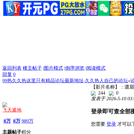
返回列表
楼主帖子
|
图片模式
|
倒序浏览
|
阅读模式
回复
0
99热久久热这里只有精品论坛最新地址,久久热人自己的论坛
»
【影片名称】：濃眉大
244
0
发表于 2026-5-10 03:
飞天遁地
登录即可查全部
8万
8万
989万
您需要
登录
才可以
主题
帖子
积分