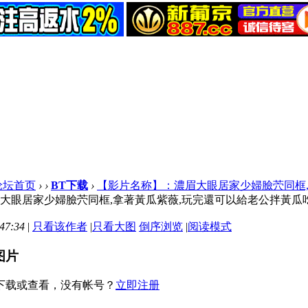
论坛首页
›
›
BT下载
›
【影片名称】：濃眉大眼居家少婦臉茓同框,拿著
眼居家少婦臉茓同框,拿著黃瓜紫薇,玩完還可以給老公拌黃瓜吃[MP
47:34
|
只看该作者
|
只看大图
倒序浏览
|
阅读模式
图片
下载或查看，没有帐号？
立即注册