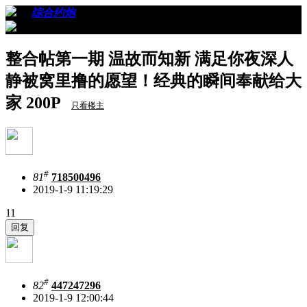
›
›
综合约炮
›
看帖
整合帖第一期 温故而知新 满足你夜深人
静被窝里撸的愿望！经典的瞬间奉献给大
家 200P
只看楼主
#
81
718500496
2019-1-9 11:19:29
11
#
82
447247296
2019-1-9 12:00:44