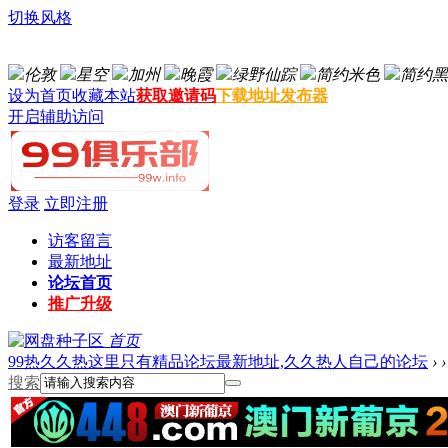
切换风格
伦敦
星空
加州
晚霞
绿野仙踪
简约米色
简约黑
设为首页
收藏本站
获取邀请码
下载地址发布器
开启辅助访问
登录
立即注册
访客留言
最新地址
论坛首页
推广升级
首页
99热久久热这里只有精品论坛最新地址,久久热人自己的论坛
›
›
搜索