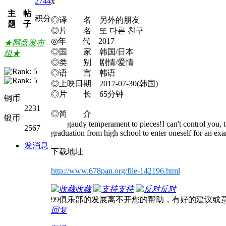
2744
x
主
帖
积分
◎译 名 另外的朋友
题
子
◎片 名 또 다른 친구
◎年 代 2017
★网盘发布
◎国 家 韩国/日本
组★
◎类 别 剧情/爱情
◎语 言 韩语
◎上映日期 2017-07-30(韩国)
◎片 长 65分钟
铜币
2231
◎简 介
银币
gaudy temperament to pieces!I can't control you, the c
2567
graduation from high school to enter oneself for an exa
发消息
下载地址
http://www.678pan.org/file-142196.html
收藏
支持
反对
99俱乐部的发展离不开您的帮助，有好的建议或
回复