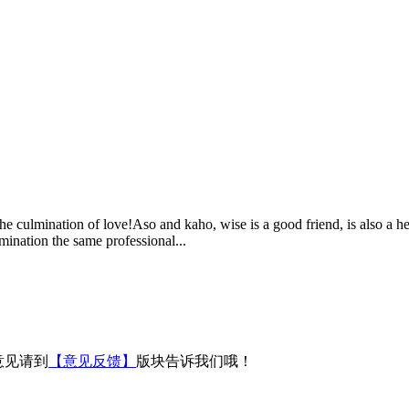
ulmination of love!Aso and kaho, wise is a good friend, is also a hea
mination the same professional...
意见请到
【意见反馈】
版块告诉我们哦！