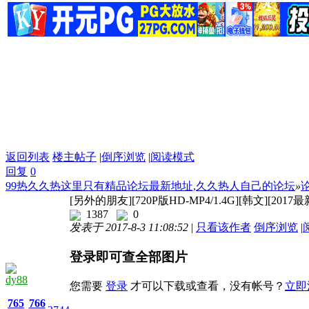
返回列表
楼主帖子
|
倒序浏览
|
阅读模式
回复
0
99热久久热这里只有精品论坛最新地址,久久热人自己的论坛
»
[另外的朋友][720P版HD-MP4/1.4G][韩文][201
1387
0
发表于 2017-8-3 11:08:52
|
只看该作者
倒序浏览
|
登录即可查全部图片
dy88
您需要
登录
才可以下载或查看，没有帐号？
立即
765
766