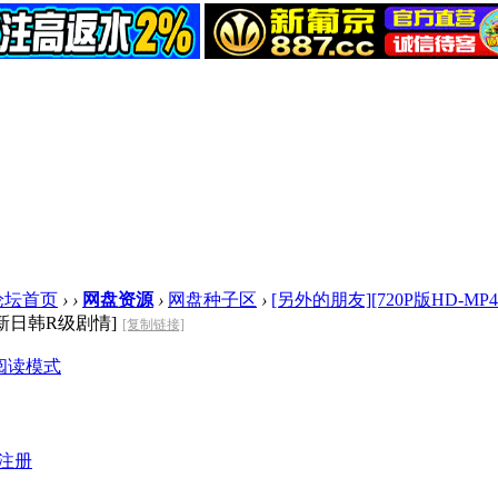
论坛首页
›
›
网盘资源
›
网盘种子区
›
[另外的朋友][720P版HD-MP4/1
7最新日韩R级剧情]
[复制链接]
阅读模式
注册