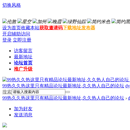
切换风格
伦敦
星空
加州
晚霞
绿野仙踪
简约米色
简约黑
设为首页
收藏本站
获取邀请码
下载地址发布器
开启辅助访问
登录
立即注册
访客留言
最新地址
论坛首页
推广升级
99热久久热这里只有精品论坛最新地址,久久热人自己的论坛
dy
搜索
99热久久热这里只有精品论坛最新地址,久久热人自己的论坛
›
加为好友
发送消息