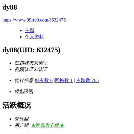
dy88
https://www.99rre0.com/?632475
主题
个人资料
dy88
(UID: 632475)
邮箱状态
未验证
视频认证
未认证
统计信息
好友数 0
|
回帖数 1
|
主题数 765
性别
保密
活跃概况
管理组
用户组
★网盘发布组★