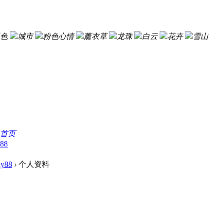
色
城市
粉色心情
薰衣草
龙珠
白云
花卉
雪山
首页
88
dy88
›
个人资料