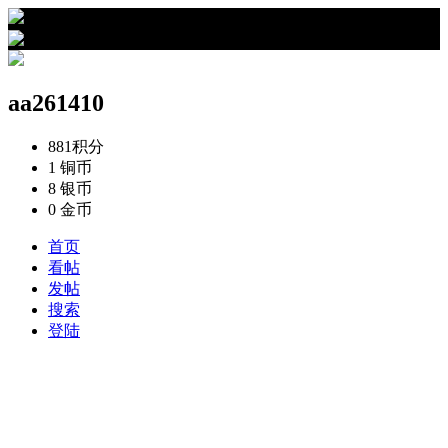
›
aa261410的资料
aa261410
881
积分
1
铜币
8
银币
0
金币
首页
看帖
发帖
搜索
登陆