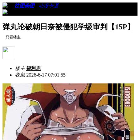
›
›
性图美图
›
动漫卡通
›
看帖
弹丸论破朝日奈被侵犯学级审判【15P】
只看楼主
楼主
福利君
收藏
2026-6-17 07:01:55