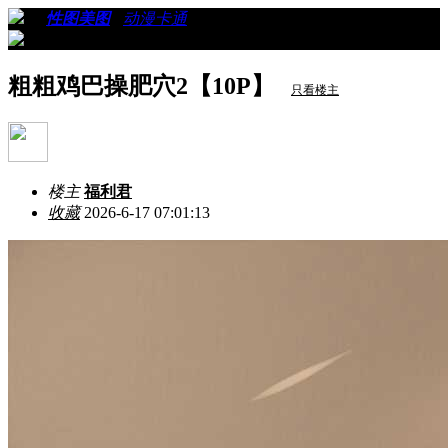
›
›
性图美图
›
动漫卡通
›
看帖
粗粗鸡巴操肥穴2【10P】
只看楼主
楼主
福利君
收藏
2026-6-17 07:01:13