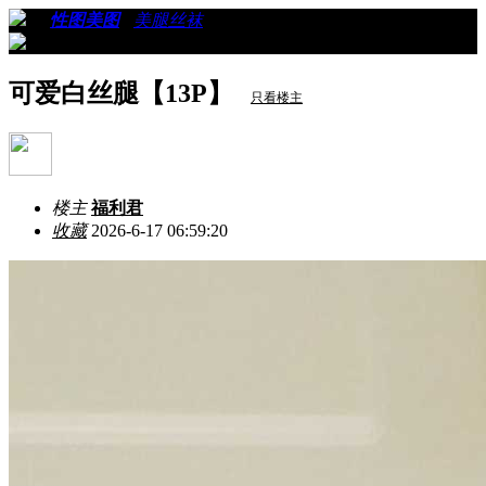
›
›
性图美图
›
美腿丝袜
›
看帖
可爱白丝腿【13P】
只看楼主
楼主
福利君
收藏
2026-6-17 06:59:20