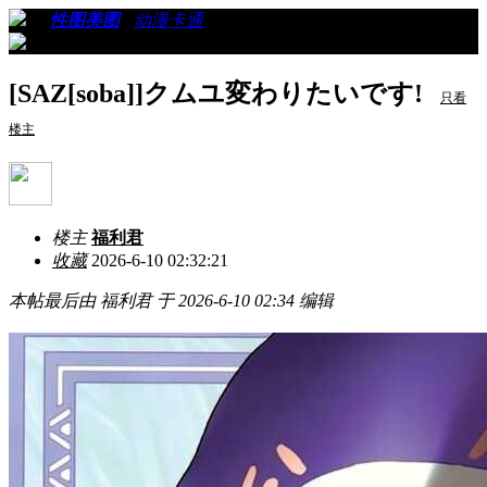
›
›
性图美图
›
动漫卡通
›
看帖
[SAZ[soba]]クムユ変わりたいです!
只看
楼主
楼主
福利君
收藏
2026-6-10 02:32:21
本帖最后由 福利君 于 2026-6-10 02:34 编辑