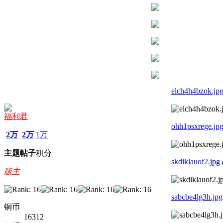
elch4h4bzok.jp
福利君
ohh1psxrege.jp
2万
2万
1万
主题
帖子
积分
skdiklauof2.jpg
版主
sabcbe4lg3h.jpg
铜币
16312