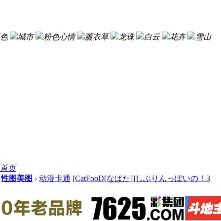
色
城市
粉色心情
薰衣草
龙珠
白云
花卉
雪山
首页
性图美图
›
动漫卡通
[CatFooD[なぱた]]しぶりんっぽいの！3