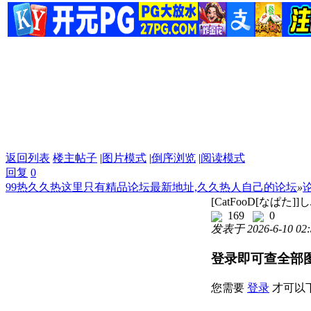
返回列表
楼主帖子
|
图片模式
|
倒序浏览
|
阅读模式
回复
0
99热久久热这里只有精品论坛最新地址,久久热人自己的论坛
»
[CatFooD[なぱた
169
0
发表于 2026-6-10 02:
登录即可查全部
您需要
登录
才可以