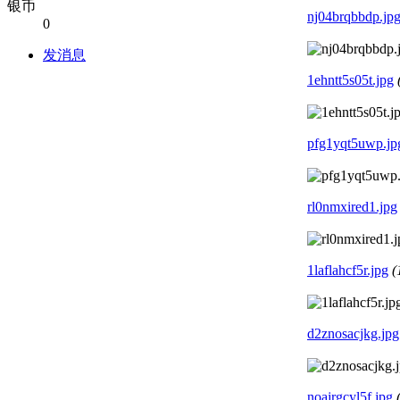
银币
nj04brqbbdp.jp
0
发消息
1ehntt5s05t.jpg
pfg1yqt5uwp.jp
rl0nmxired1.jpg
1laflahcf5r.jpg
(
d2znosacjkg.jpg
noajrgcyl5f.jpg