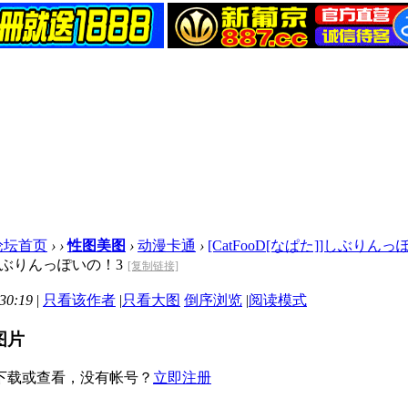
论坛首页
›
›
性图美图
›
动漫卡通
›
[CatFooD[なぱた]]しぶりん
]]しぶりんっぽいの！3
[复制链接]
30:19
|
只看该作者
|
只看大图
倒序浏览
|
阅读模式
图片
下载或查看，没有帐号？
立即注册