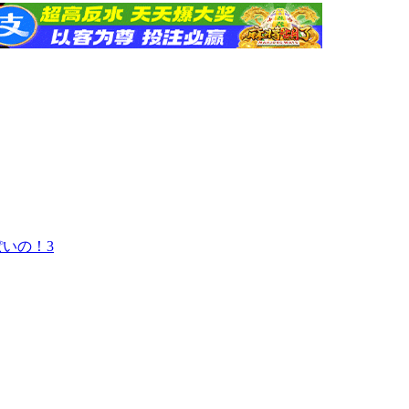
っぽいの！3