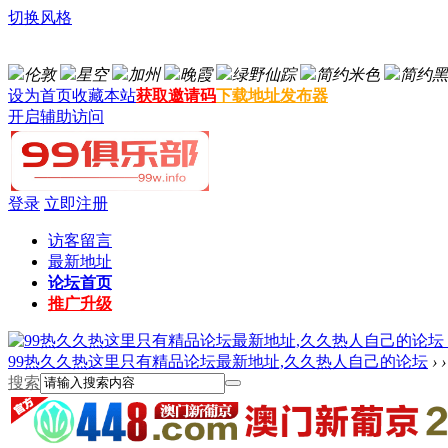
切换风格
伦敦
星空
加州
晚霞
绿野仙踪
简约米色
简约黑
设为首页
收藏本站
获取邀请码
下载地址发布器
开启辅助访问
登录
立即注册
访客留言
最新地址
论坛首页
推广升级
99热久久热这里只有精品论坛最新地址,久久热人自己的论坛
›
›
搜索