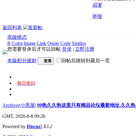
回复
举报
返回列表
高级模式
B
Color
Image
Link
Quote
Code
Smilies
您需要登录后才可以回帖
登录
|
立即注册
本版积分规则
回帖后跳转到最后一页
发表
每日签到
Archiver
|
小黑屋
|
99热久久热这里只有精品论坛最新地址,久久
GMT, 2026-8-8 09:26
Powered by
Discuz!
X3.2