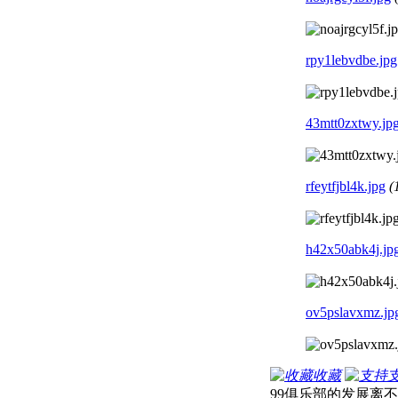
rpy1lebvdbe.jpg
43mtt0zxtwy.jp
rfeytfjbl4k.jpg
(
h42x50abk4j.jp
ov5pslavxmz.jp
收藏
99俱乐部的发展离