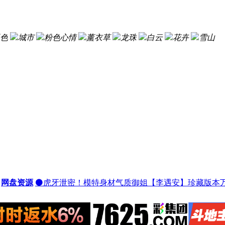
色
城市
粉色心情
薰衣草
龙珠
白云
花卉
雪山
网盘资源
⚫️虎牙泄密！模特身材气质御姐【李遇安】珍藏版本万定 