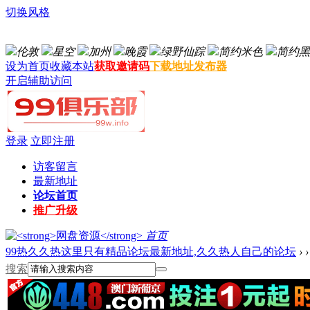
切换风格
伦敦
星空
加州
晚霞
绿野仙踪
简约米色
简约黑
设为首页
收藏本站
获取邀请码
下载地址发布器
开启辅助访问
登录
立即注册
访客留言
最新地址
论坛首页
推广升级
首页
99热久久热这里只有精品论坛最新地址,久久热人自己的论坛
›
›
搜索