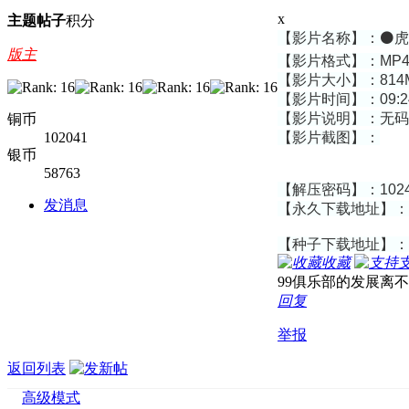
x
主题
帖子
积分
【影片名称】：⚫️
版主
【影片格式】：MP
【影片大小】：814
【影片时间】：09:2
【影片说明】：无码
铜币
【影片截图】：
102041
银币
58763
【解压密码】：102
发消息
【永久下载地址】：
【种子下载地址】：
收藏
99俱乐部的发展离
回复
举报
返回列表
高级模式