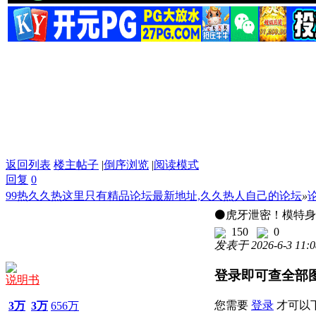
返回列表
楼主帖子
|
倒序浏览
|
阅读模式
回复
0
99热久久热这里只有精品论坛最新地址,久久热人自己的论坛
»
⚫️虎牙泄密！模特
150
0
发表于 2026-6-3 11:0
登录即可查全部
说明书
您需要
登录
才可以
3万
3万
656万