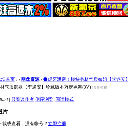
论坛首页
›
›
网盘资源
›
⚫️虎牙泄密！模特身材气质御姐【李遇安】珍
身材气质御姐【李遇安】珍藏版本万定裸舞(3V)
[复制链接]
8:54
|
只看该作者
倒序浏览
|
阅读模式
图片
下载或查看，没有帐号？
立即注册