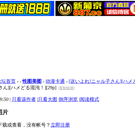
论坛首页
›
›
性图美图
›
动漫卡通
›
[这いよれ!ニャル子さん][ハメどる混
ん][ハメどる混沌！][29p]
[复制链接]
9:50
|
只看该作者
|
只看大图
倒序浏览
|
阅读模式
图片
下载或查看，没有帐号？
立即注册