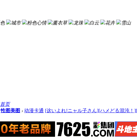
色
城市
粉色心情
薰衣草
龙珠
白云
花卉
雪山
首页
性图美图
›
动漫卡通
[这いよれ!ニャル子さん][ハメどる混沌！][29p