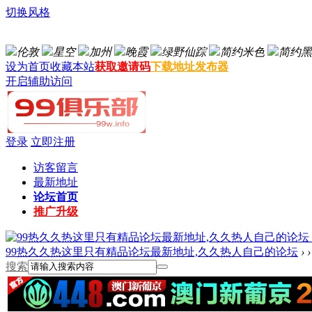
切换风格
伦敦
星空
加州
晚霞
绿野仙踪
简约米色
简约黑
设为首页
收藏本站
获取邀请码
下载地址发布器
开启辅助访问
登录
立即注册
访客留言
最新地址
论坛首页
推广升级
99热久久热这里只有精品论坛最新地址,久久热人自己的论坛
›
›
搜索