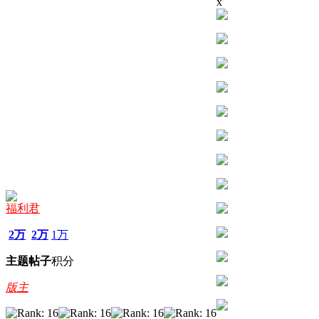
x
福利君
2万
2万
1万
主题
帖子
积分
版主