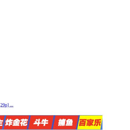
] ...