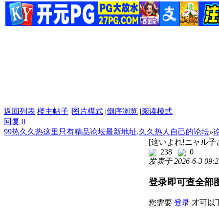
返回列表
楼主帖子
|
图片模式
|
倒序浏览
|
阅读模式
回复
0
99热久久热这里只有精品论坛最新地址,久久热人自己的论坛
»
[这いよれ!ニャル子さ
238
0
发表于 2026-6-3 09:2
登录即可查全部
您需要
登录
才可以