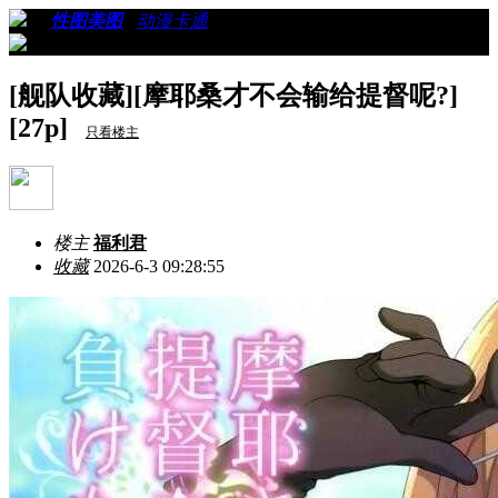
›
›
性图美图
›
动漫卡通
›
看帖
[舰队收藏][摩耶桑才不会输给提督呢?]
[27p]
只看楼主
楼主
福利君
收藏
2026-6-3 09:28:55