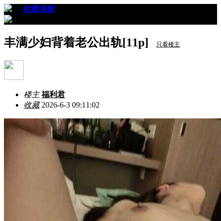
›
›
性图美图
›
看帖
丰满少妇背着老公出轨[11p]
只看楼主
楼主
福利君
收藏
2026-6-3 09:11:02