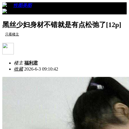
›
›
性图美图
›
看帖
黑丝少妇身材不错就是有点松弛了[12p]
只看楼主
楼主
福利君
收藏
2026-6-3 09:10:42