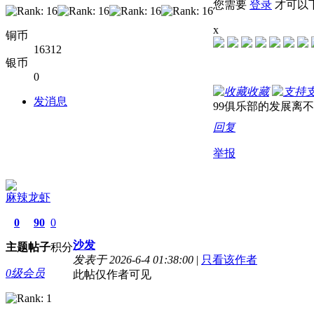
您需要
登录
才可以
x
铜币
16312
银币
0
收藏
发消息
99俱乐部的发展离
回复
举报
麻辣龙虾
0
90
0
沙发
主题
帖子
积分
发表于 2026-6-4 01:38:00
|
只看该作者
0级会员
此帖仅作者可见