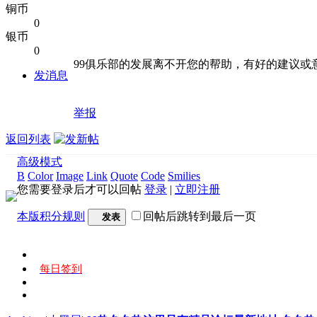
铜币
0
银币
0
99俱乐部的发展离不开您的帮助，有好的建议或
发消息
举报
返回列表
高级模式
B
Color
Image
Link
Quote
Code
Smilies
您需要登录后才可以回帖
登录
|
立即注册
本版积分规则
回帖后跳转到最后一页
发表
每日签到