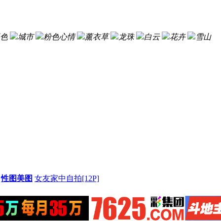
色
城市
粉色心情
薰衣草
龙珠
白云
花卉
雪山
性图美图
女友家中自拍[12P]