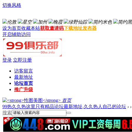
切换风格
伦敦
星空
加州
晚霞
绿野仙踪
简约米色
简约黑
设为首页
收藏本站
获取邀请码
下载地址发布器
开启辅助访问
登录
立即注册
访客留言
最新地址
论坛首页
推广升级
首页
99热久久热这里只有精品论坛最新地址,久久热人自己的论坛
›
›
搜索