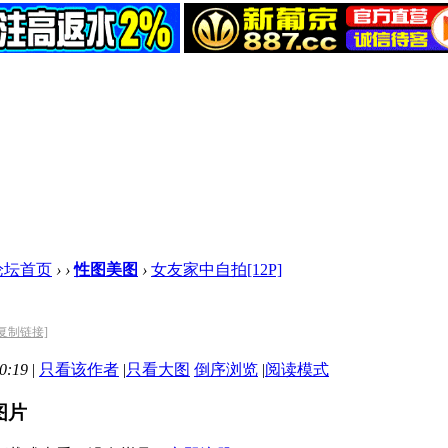
论坛首页
›
›
性图美图
›
女友家中自拍[12P]
[复制链接]
0:19
|
只看该作者
|
只看大图
倒序浏览
|
阅读模式
图片