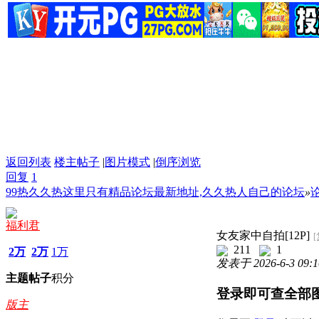
返回列表
楼主帖子
|
图片模式
|
倒序浏览
回复
1
99热久久热这里只有精品论坛最新地址,久久热人自己的论坛
»
福利君
女友家中自拍[12P]
211
1
2万
2万
1万
发表于 2026-6-3 09:1
主题
帖子
积分
登录即可查全部
版主