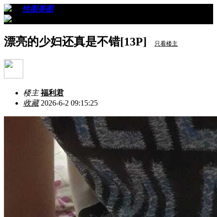
›
›
性图美图
›
看帖
漂亮的少妇还真是不错[13P]
只看楼主
楼主
福利君
收藏
2026-6-2 09:15:25