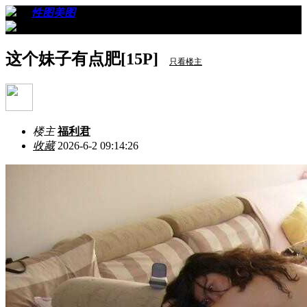
›
›
性图美图
›
看帖
这个妹子有点肥[15P]
只看楼主
楼主
福利君
收藏
2026-6-2 09:14:26