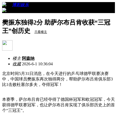
›
›
博彩娱乐
›
看帖
樊振东独得2分 助萨尔布吕肯收获“三冠
王”创历史
只看楼主
楼主
阿森纳
收藏
2026-6-1 10:36:04
北京时间5月31日消息，在今天进行的乒乓球德甲联赛决赛
中，中国球员樊振东再次独得两分，帮助萨尔布吕肯俱乐部3
比1击败杜塞尔多夫，夺得冠军！
本赛季，萨尔布吕肯已经夺得了德国杯冠军和欧冠冠军，今天
获得德甲联赛冠军，也让萨尔布吕肯实现了俱乐部历史上的首
个“三冠王”。