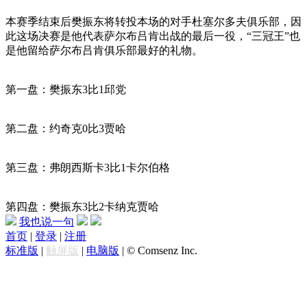
本赛季结束后樊振东将转投本场的对手杜塞尔多夫俱乐部，因
此这场决赛是他代表萨尔布吕肯出战的最后一役，“三冠王”也
是他留给萨尔布吕肯俱乐部最好的礼物。
第一盘：樊振东3比1邱党
第二盘：约奇克0比3贾哈
第三盘：弗朗西斯卡3比1卡尔伯格
第四盘：樊振东3比2卡纳克贾哈
我也说一句
首页
|
登录
|
注册
标准版
|
触屏版
|
电脑版
|
© Comsenz Inc.