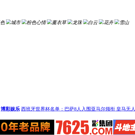
色
城市
粉色心情
薰衣草
龙珠
白云
花卉
雪山
博彩娱乐
西班牙世界杯名单：巴萨8人入围亚马尔领衔 皇马无人入选