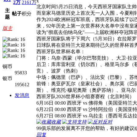
x
2万
2161万
北京时间5月25日消息，今天西班牙国家队主帅
主
而皇家马德里历史上首次无一人入围，今夏刚
帖子
积分
题
作为2024欧洲杯冠军班底，西班牙队延续了
来，92年历史上第一次世界杯大名单中没有皇
版主
读为"彻底去伯纳乌化"——上届欧洲杯夺冠阵
西班牙国家队将于下周六（5月30日）在拉斯罗
日球队将在亚特兰大迎来期待已久的世界杯首
西班牙队世界杯名单：
门将：乌奈·西蒙（毕尔巴鄂竞技）、大卫·拉
后卫：库库雷利亚（切尔西）、格里马尔多（
铜币
竞）、波罗（热刺）
95833
中场：佩德里（巴萨）、法比安（巴黎）、苏
银币
前锋：奥亚萨瓦尔（皇家社会）、奥尔莫（巴萨
195612
斯）、维克托·穆尼奥斯（奥萨苏纳）、亚马尔
发消息
西班牙队2026世界杯小组赛赛程（北京时间）
6月16日 00:00 西班牙 vs 佛得角（美国亚特兰
6月22日 00:00 西班牙 vs 沙特阿拉伯（美国
6月27日 08:00 西班牙 vs 乌拉圭（墨西哥瓜达
收藏
支持
反对
99俱乐部的发展离不开您的帮助，有好的建议
回复