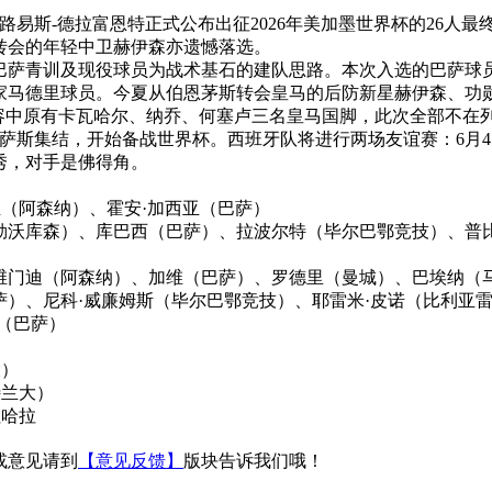
路易斯-德拉富恩特正式公布出征2026年美加墨世界杯的26人
转会的年轻中卫赫伊森亦遗憾落选。
以巴萨青训及现役球员为战术基石的建队思路。本次入选的巴萨球员
家马德里球员。今夏从伯恩茅斯转会皇马的后防新星赫伊森、功
容中原有卡瓦哈尔、纳乔、何塞卢三名皇马国脚，此次全部不在
萨斯集结，开始备战世界杯。西班牙队将进行两场友谊赛：6月4日
秀，对手是佛得角。
亚（阿森纳）、霍安·加西亚（巴萨）
勒沃库森）、库巴西（巴萨）、拉波尔特（毕尔巴鄂竞技）、普比
维门迪（阿森纳）、加维（巴萨）、罗德里（曼城）、巴埃纳（
）、尼科·威廉姆斯（毕尔巴鄂竞技）、耶雷米·皮诺（比利亚雷
（巴萨）
大）
亚特兰大）
拉哈拉
或意见请到
【意见反馈】
版块告诉我们哦！