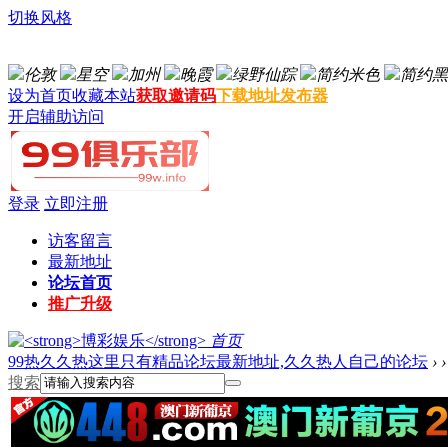
切换风格
伦敦
星空
加州
晚霞
绿野仙踪
简约米色
简约黑
设为首页
收藏本站
获取邀请码
下载地址发布器
开启辅助访问
登录
立即注册
访客留言
最新地址
论坛首页
推广升级
首页
99热久久热这里只有精品论坛最新地址,久久热人自己的论坛
›
›
搜索