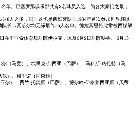
最终名单。巴塞罗那俱乐部共有8名球员入选，为各大豪门之最；
达8人之多，同时这也是西班牙队自1934年首次参加世界杯以
勋队长卡瓦哈尔均无缘最终26人名单。德拉富恩特此举被西媒解
列。
在里亚索体育场对阵伊拉克，以及6月9日对阵秘鲁。 6月15
尔（马竞）、埃里克·加西亚（巴萨）、马科斯·略伦特（马
马竞）、梅里诺（阿森纳）
亚尔）、费兰·托雷斯（巴萨）、博尔哈·伊格莱西亚斯（贝蒂