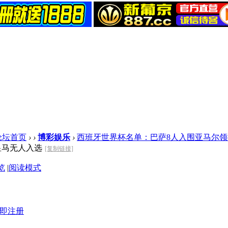
论坛首页
›
›
博彩娱乐
›
西班牙世界杯名单：巴萨8人入围亚马尔领衔 
皇马无人入选
[复制链接]
览
|
阅读模式
即注册