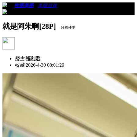
›
›
性图美图
›
美腿丝袜
›
看帖
就是阿朱啊[28P]
只看楼主
楼主
福利君
收藏
2026-4-30 08:01:29