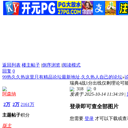
返回列表
楼主帖子
|
倒序浏览
|
阅读模式
回复
0
99热久久热这里只有精品论坛最新地址,久久热人自己的论坛
»
瑞典4战1分出线仅剩理论可
318
0
阿森纳
发表于 2025-10-14 11:34:19
|
2万
2万
2161万
登录即可查全部图片
主题
帖子
积分
您需要
登录
才可以下载或查
版主