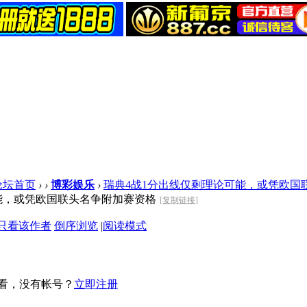
论坛首页
›
›
博彩娱乐
›
瑞典4战1分出线仅剩理论可能，或凭欧国联头
能，或凭欧国联头名争附加赛资格
[复制链接]
只看该作者
倒序浏览
|
阅读模式
看，没有帐号？
立即注册