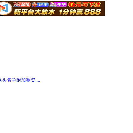
名争附加赛资 ...