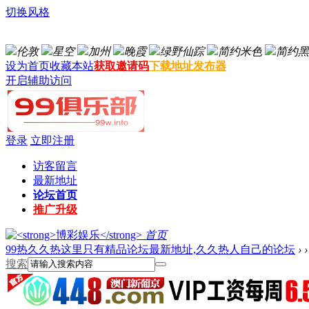
切换风格
伦敦
星空
加州
晚霞
绿野仙踪
简约米色
简约黑
设为首页
收藏本站
获取邀请码
下载地址发布器
开启辅助访问
登录
立即注册
访客留言
最新地址
论坛首页
推广升级
首页
99热久久热这里只有精品论坛最新地址,久久热人自己的论坛
›
›
搜索