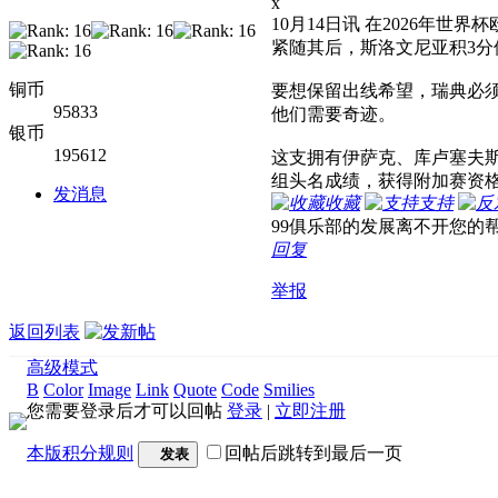
x
10月14日讯 在2026年
紧随其后，斯洛文尼亚积3分
铜币
要想保留出线希望，瑞典必
95833
他们需要奇迹。
银币
195612
这支拥有伊萨克、库卢塞夫
组头名成绩，获得附加赛资
发消息
收藏
支持
99俱乐部的发展离不开您的
回复
举报
返回列表
高级模式
B
Color
Image
Link
Quote
Code
Smilies
您需要登录后才可以回帖
登录
|
立即注册
本版积分规则
回帖后跳转到最后一页
发表