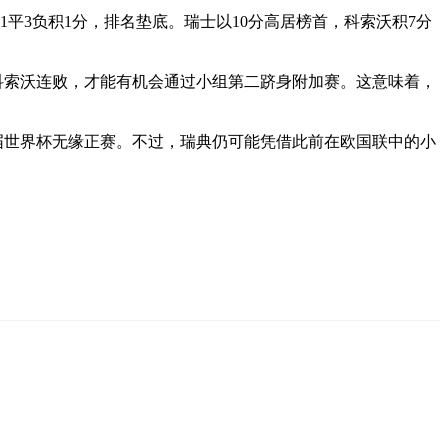
得1平3负积1分，排名垫底。瑞士以10分高居榜首，科索沃积7分
科索沃连败，才能有机会通过小组第二跻身附加赛。这意味着，
届世界杯无缘正赛。不过，瑞典仍可能凭借此前在欧国联中的小