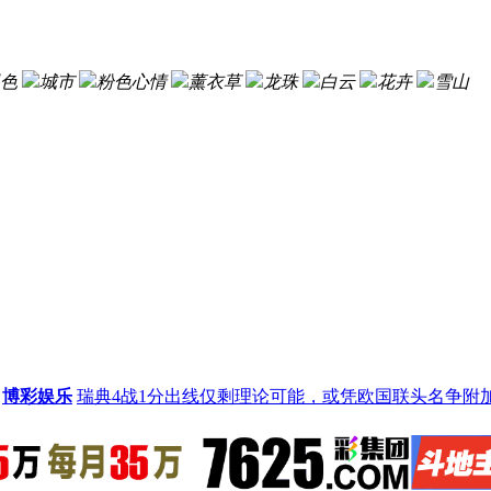
色
城市
粉色心情
薰衣草
龙珠
白云
花卉
雪山
博彩娱乐
瑞典4战1分出线仅剩理论可能，或凭欧国联头名争附加赛资