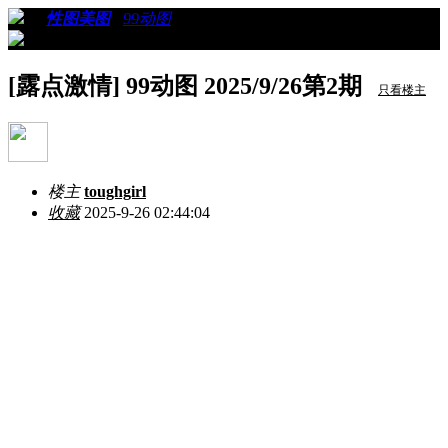
›
›
性图美图
›
99动图
›
看帖
[露点激情] 99动图 2025/9/26第2期
只看楼主
楼主
toughgirl
收藏
2025-9-26 02:44:04