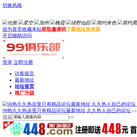
切换风格
伦敦
星空
加州
晚霞
绿野仙踪
简约米色
简约黑
设为首页
收藏本站
获取邀请码
下载地址发布器
开启辅助访问
登录
立即注册
访客留言
最新地址
论坛首页
推广升级
99热久久热这里只有精品论坛最新地址,久久热人自己的论坛
›
›
搜索