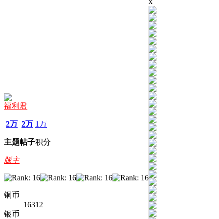
x
福利君
2万
2万
1万
主题
帖子
积分
版主
铜币
16312
银币