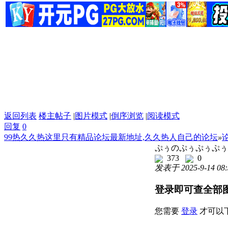
返回列表
楼主帖子
|
图片模式
|
倒序浏览
|
阅读模式
回复
0
99热久久热这里只有精品论坛最新地址,久久热人自己的论坛
»
ぷぅのぷぅぷぅぷぅ
373
0
发表于 2025-9-14 08:
登录即可查全部
您需要
登录
才可以