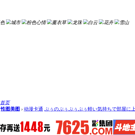
色
城市
粉色心情
薰衣草
龙珠
白云
花卉
雪山
首页
性图美图
›
动漫卡通
ぷぅのぷぅぷぅぷぅ軽い気持ちで部屋に上げ