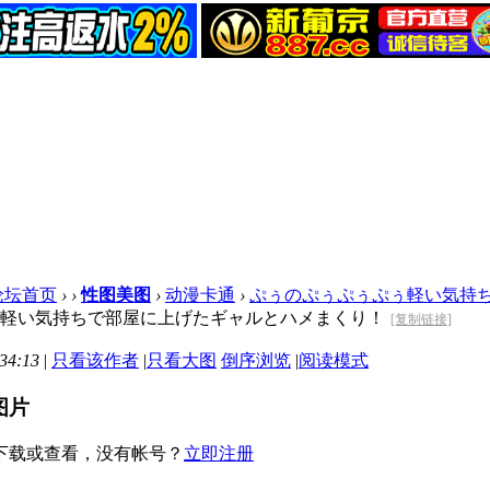
论坛首页
›
›
性图美图
›
动漫卡通
›
ぷぅのぷぅぷぅぷぅ軽い気持ちで
軽い気持ちで部屋に上げたギャルとハメまくり！
[复制链接]
34:13
|
只看该作者
|
只看大图
倒序浏览
|
阅读模式
图片
下载或查看，没有帐号？
立即注册