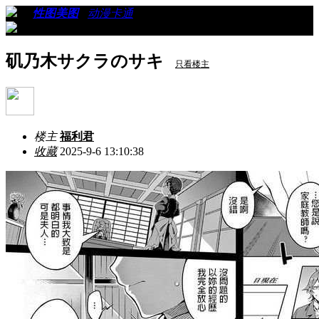
›
›
性图美图
›
动漫卡通
›
看帖
矶乃木サクラのサキ
只看楼主
楼主
福利君
收藏
2025-9-6 13:10:38