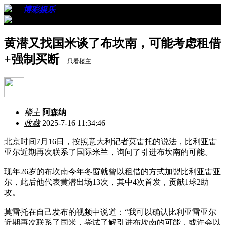
›
›
博彩娱乐
›
看帖
黄潜又找国米谈了布坎南，可能考虑租借
+强制买断
只看楼主
楼主
阿森纳
收藏
2025-7-16 11:34:46
北京时间7月16日，按照意大利记者莫雷托的说法，比利亚雷
亚尔近期再次联系了国际米兰，询问了引进布坎南的可能。
现年26岁的布坎南今年冬窗就曾以租借的方式加盟比利亚雷亚
尔，此后他代表黄潜出场13次，其中4次首发，贡献1球2助
攻。
莫雷托在自己发布的视频中说道：“我可以确认比利亚雷亚尔
近期再次联系了国米，尝试了解引进布坎南的可能，或许会以