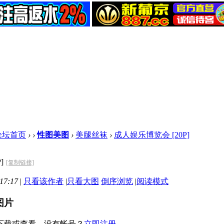
论坛首页
›
›
性图美图
›
美腿丝袜
›
成人娱乐博览会 [20P]
]
[复制链接]
17:17
|
只看该作者
|
只看大图
倒序浏览
|
阅读模式
图片
下载或查看，没有帐号？
立即注册