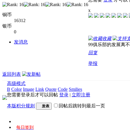
x
铜币
16312
银币
0
收藏
发消息
99俱乐部的发展离
回复
举报
返回列表
高级模式
B
Color
Image
Link
Quote
Code
Smilies
您需要登录后才可以回帖
登录
|
立即注册
本版积分规则
回帖后跳转到最后一页
发表
每日签到