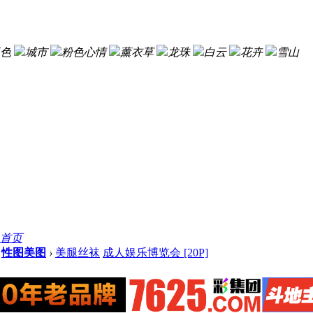
色
城市
粉色心情
薰衣草
龙珠
白云
花卉
雪山
首页
性图美图
›
美腿丝袜
成人娱乐博览会 [20P]