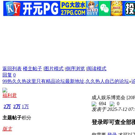
返回列表
楼主帖子
|
图片模式
|
倒序浏览
|
阅读模式
回复
0
99热久久热这里只有精品论坛最新地址,久久热人自己的论坛
»
福利君
成人娱乐博览会 [20P
694
0
2万
2万
1万
发表于 2025-7-12 07:
主题
帖子
积分
登录即可查全部
版主
您需要
登录
才可以