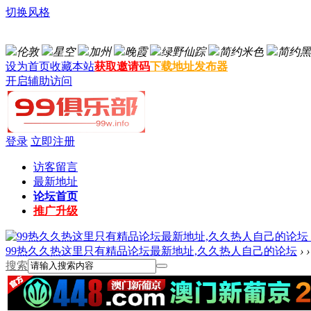
切换风格
伦敦
星空
加州
晚霞
绿野仙踪
简约米色
简约黑
设为首页
收藏本站
获取邀请码
下载地址发布器
开启辅助访问
登录
立即注册
访客留言
最新地址
论坛首页
推广升级
99热久久热这里只有精品论坛最新地址,久久热人自己的论坛
›
›
搜索