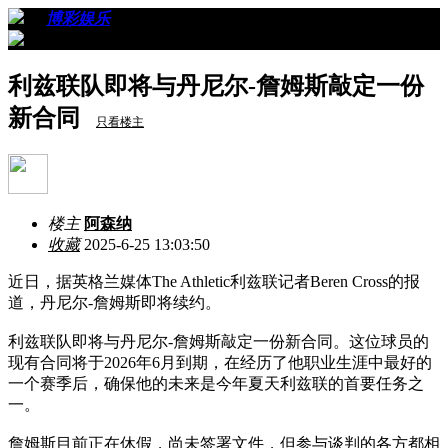
›
›
博彩娱乐
›
看帖
利兹联队即将与丹尼尔-詹姆斯敲定一份
新合同
只看楼主
楼主
阿森纳
收藏
2025-6-25 13:03:50
近日，据英格兰媒体The Athletic利兹联记者Beren Cross的报
道，丹尼尔-詹姆斯即将续约。
利兹联队即将与丹尼尔-詹姆斯敲定一份新合同。这位球员的
现有合同将于2026年6月到期，在经历了他职业生涯中最好的
一个赛季后，确保他的未来是今年夏天利兹联的首要任务之
一。
詹姆斯目前正在休假，尚未签署文件，但参与谈判的各方都相