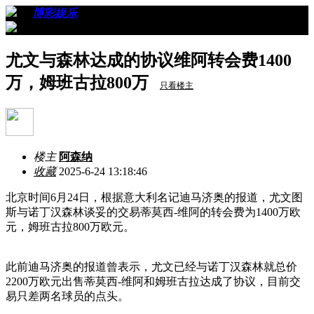
›
›
博彩娱乐
›
看帖
尤文与森林达成的协议维阿转会费1400
万，姆班古拉800万
只看楼主
楼主
阿森纳
收藏
2025-6-24 13:18:46
北京时间6月24日，根据意大利名记迪马济奥的报道，尤文图
斯与诺丁汉森林谈妥的交易蒂莫西-维阿的转会费为1400万欧
元，姆班古拉800万欧元。
此前迪马济奥的报道曾表示，尤文已经与诺丁汉森林就总价
2200万欧元出售蒂莫西-维阿和姆班古拉达成了协议，目前交
易只差两名球员的点头。