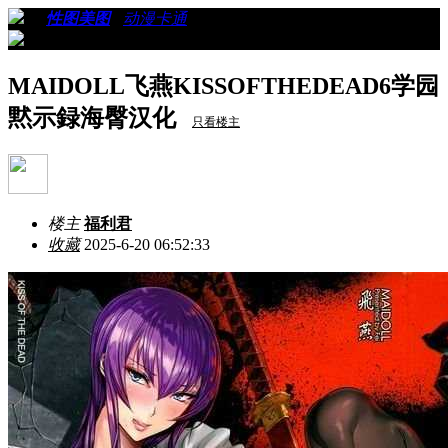
›
›
性图美图
›
动漫卡通
›
看帖
MAIDOLL飞燕KISSOFTHEDEAD6学园
黙示録海臀汉化
只看楼主
楼主
福利君
收藏
2025-6-20 06:52:33