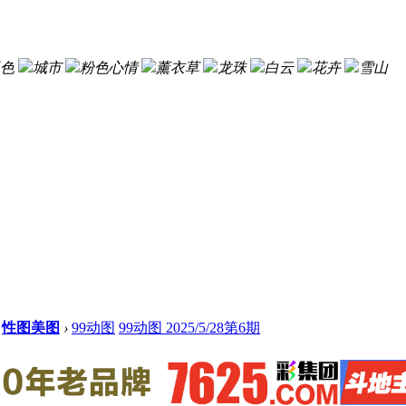
色
城市
粉色心情
薰衣草
龙珠
白云
花卉
雪山
性图美图
›
99动图
99动图 2025/5/28第6期