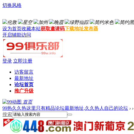
切换风格
伦敦
星空
加州
晚霞
绿野仙踪
简约米色
简约黑
设为首页
收藏本站
获取邀请码
下载地址发布器
开启辅助访问
登录
立即注册
访客留言
最新地址
论坛首页
推广升级
首页
99热久久热这里只有精品论坛最新地址,久久热人自己的论坛
›
›
搜索