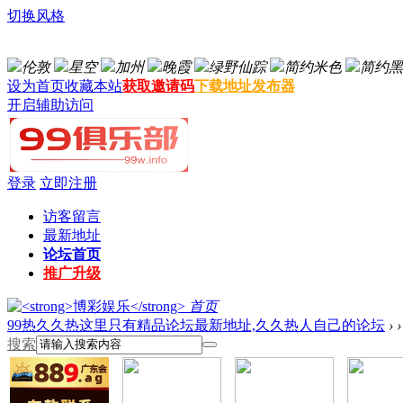
切换风格
伦敦
星空
加州
晚霞
绿野仙踪
简约米色
简约黑
设为首页
收藏本站
获取邀请码
下载地址发布器
开启辅助访问
登录
立即注册
访客留言
最新地址
论坛首页
推广升级
首页
99热久久热这里只有精品论坛最新地址,久久热人自己的论坛
›
›
搜索