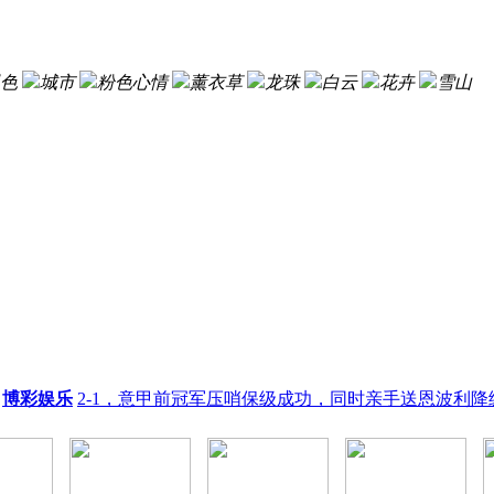
色
城市
粉色心情
薰衣草
龙珠
白云
花卉
雪山
博彩娱乐
2-1，意甲前冠军压哨保级成功，同时亲手送恩波利降级 .