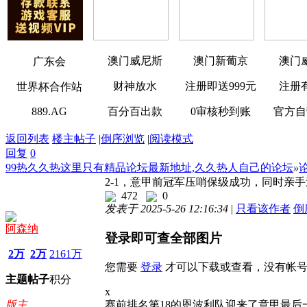
澳门威尼斯
澳门新葡京
澳门
广东会
财神放水
注册即送999元
注册
世界杯合作站
889.AG
百分百出款
0审核秒到账
官方自
返回列表
楼主帖子
|
倒序浏览
|
阅读模式
回复
0
99热久久热这里只有精品论坛最新地址,久久热人自己的论坛
»
2-1，意甲前冠军压哨保级成功，同时亲
472
0
发表于 2025-5-26 12:16:34
|
只看该作者
倒
阿森纳
登录即可查全部图片
2万
2万
2161万
您需要
登录
才可以下载或查看，没有帐
主题
帖子
积分
x
赛前排名第18的恩波利队迎来了意甲最后
版主