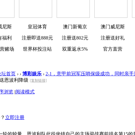
威尼斯
皇冠体育
澳门新葡京
澳门威尼斯
有福利
注册即送888元
注册送802元
注册送好礼
营赌场
世界杯投注站
双重返水5%
官方直营
论坛首页
›
›
博彩娱乐
›
2-1，意甲前冠军压哨保级成功，同时亲手送恩
手送恩波利降级
[复制链接]
序浏览
|
阅读模式
号？
立即注册
一轮的较量，恩波利队此役坐镇自己的主场迎战赛前排名第15的