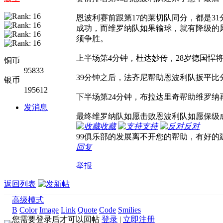
恩波利赛前跟第17的莱切队同分，都是3
成功，而维罗纳队如果输球，就有降级的
须争胜。
上半场第4分钟，杜达妙传，28岁德国悍
铜币
95833
39分钟之后，法齐尼帮助恩波利队扳平比
银币
195612
下半场第24分钟，布拉达里奇帮助维罗纳
发消息
最终维罗纳队如愿击败恩波利队如愿保级
收藏
支持
反对
99俱乐部的发展离不开您的帮助，有好的
回复
举报
返回列表
高级模式
B
Color
Image
Link
Quote
Code
Smilies
您需要登录后才可以回帖
登录
|
立即注册