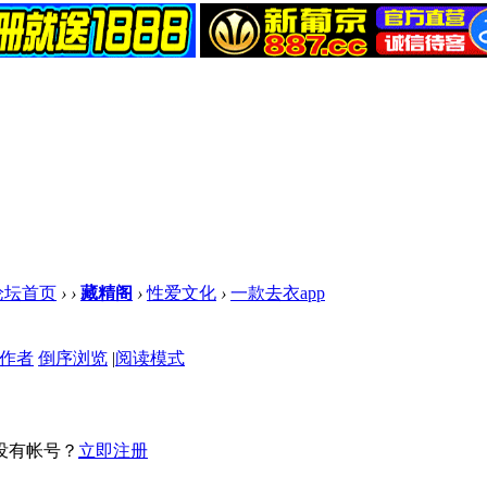
论坛首页
›
›
藏精阁
›
性爱文化
›
一款去衣app
作者
倒序浏览
|
阅读模式
没有帐号？
立即注册