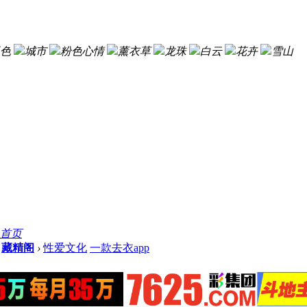
色
城市
粉色心情
薰衣草
龙珠
白云
花卉
雪山
首页
藏精阁
›
性爱文化
一款去衣app