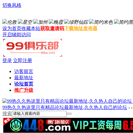
切换风格
伦敦
星空
加州
晚霞
绿野仙踪
简约米色
简约黑
设为首页
收藏本站
获取邀请码
下载地址发布器
开启辅助访问
登录
立即注册
访客留言
最新地址
论坛首页
推广升级
99热久久热这里只有精品论坛最新地址,久久热人自己的论坛
›
›
搜索