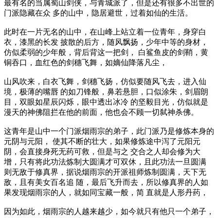
最有名的当属蜀山剑侠，与青城派了，但是还有很多不出世的
门派隐藏在众 多的山中，隐居避世，过着如仙的生活。
此时在一片无名的山中，在山峰上站立着一位青年，身穿白
衣，漆黑的长发 披散的后方，随风飘扬，少年中等的身材，
仿似柔弱的少年般，背后背这一把剑， 白鲨鱼皮的剑鞘，黄
铜吞口，血红色的剑穗飞舞，如嫡仙降落凡尘，
山风吹来，白衣飞舞，剑穗飞扬，仿似要随风飞去，进入仙
境，极薄的嘴唇 的如刀锋般，鼻若悬胆，口似涂朱，剑眉朗
目，双眼如星辰闪烁，眼中透出冰冷 的坚毅目光，仿似就是
漫天的神佛阻拦在他的前面，他也会不顾一切弑神杀佛。
这青年是山中一个门派烟雨宗的弟子，此门派乃是修炼本身的
元阴与元阳， 使其不断的壮大，如果修炼途中泻了元阳元
阴，会直接身死无药可救，但是与之 交合之人却会修为大
增，只有将此功法炼制大圆满才可双休，且此功法一旦圆满
则无敌于修真界，据说烟雨宗的开派祖师炼制圆满，天下无
敌，且有美女百名追 随，最后飞升而去，所以修真界的人如
果发现烟雨宗的人，就如同宝藏一般，简 直就是人形丹药，
因为如此，烟雨宗的人越来越少，如今就只有他只一个弟子，