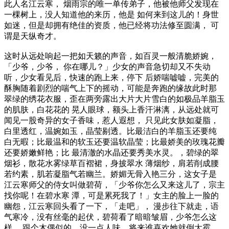
此人名江云寒， 烟雨宗的唯一单传弟子，他被他师父发现在
一棵树上，没人知道他的来历，他是 如何来到这儿的！身世
如迷，但是却拥有绝佳的资质，他已经将功法修至圆满， 可
谓是天纵奇才。
这时从远处响起一把如天籁的声音，如百灵一般清脆娇婉，
「少爷，少爷， 你在哪儿？」少女的声音急切却又不失动
听，少女看见后，快速的跑上来，停下 后娇喘嘘嘘，完美的
酥胸随着剧烈的喘气上下的摇动，可能是奔跑的缘故此时那
翠绿的绣花衣服，歪在两旁露出大片大片雪白的如极品羊脂玉
的肌肤，白花花的 晃人眼球，额头上香汗淋漓，从远处就可
闻见一股奇异的女子香味，惹人遐想， 只见此女肤如凝脂，
白里透红，温婉如玉，晶莹剔透。比最洁白的羊脂玉还要纯
白无暇；比最温和的软玉还要温软晶莹；比最娇美的玫瑰花瓣
还要娇嫩鲜艳；比 最清澈的水晶还要秀美水灵。，碧绿的翠
烟衫，散花水雾绿草百褶裙，身披翠水 薄烟纱，肩若削成腰
若约素，肌若凝脂气若幽兰。娇媚无骨入艳三分，这女子是
江云寒师父的侍女叫做碧荷，「少爷你怎么又来这儿了，宗主
找你呢！在碧水寒 潭，可是累死我了！」女主的脸上一脸的
幽怨，江云寒回头看了一下，「走吧」， 漫步往下就走，语
气寒冷，没有丝毫的起伏，碧荷看了暗暗皱眉，少爷怎么这
样， 跟个木偶似的，没一点人味，将来谁喜欢她就倒大霉