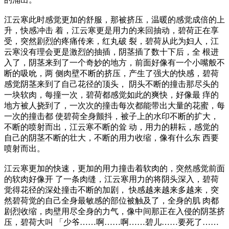
江云寒此时感觉更加的舒服，那被挤压，温暖的感觉成倍的上
升，快感冲击 着，江云寒更是用力的来回抽动，碧荷正在享
受，突然剧烈的疼痛传来，红丸破 裂，碧荷从此为妇人，江
云寒没有理会更是激烈的抽插，阴茎插了数十下后，全 根进
入了，阴茎来到了一个奇妙的地方，前面好像有一个小嘴般不
断的吸吮，两 侧肉壁不断的挤压，产生了强大的快感，碧荷
感觉阴茎来到了自己花径的顶头， 阴头不断的撞击那尽头的
一块软肉，每撞一次，碧荷都感觉如此的爽快，好像最 痒的
地方被人挠到了，一次次的撞击每次都能带出大量的花蜜，每
一次的撞击都 使碧荷全身颤抖，被子上的水印不断的扩大，
不断的喷射而出，江云寒不断的耸 动，用力的耕耘，感觉的
自己的阴茎不断的壮大，不断的用力收缩，像有什么东 西要
喷射而出。
江云寒更加的快速，更加的用力撞击着软肉的，突然感觉前面
的软肉好像开 了一条肉缝，江云寒用力的将阴头深入，碧荷
觉得花径的深处撞击不断的加剧， 快感越来越来多越来，突
然碧荷觉的自己全身最敏感的部位被触及了，全身的肌 肉都
剧烈收缩，肉壁用尽全身的力气，像中间那正在入侵的阴茎挤
压，碧荷大叫 「少爷……啊……啊……碧儿……要死了……