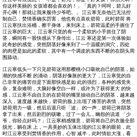
你这样美丽的 女孩谁都会喜欢的！」「真的？呵呵，碧儿好
开心啊！那就让我来服侍少爷吧。」 江云寒无奈他已无法控
制自己，焚情香确实厉害，他也有点喜欢碧荷，此时碧荷 将
江云寒扶出浴桶，擦干身体，来到床上，碧荷温柔的手握住了
江云寒的巨大， 江云寒只觉的有一个柔软的小手抓住了阴
茎，瞬间有一股快感从下身传出，江云 寒还是第一次体验如
此奇妙的感觉，突然阴茎好像来到了一个温暖的洞穴，四处
的肉壁是如此的柔软，其中有一个调皮的东西不断的在阴头周
围舔动。
江云寒低头一下只见碧荷这用那樱桃小口吸吮自己的阴茎，如
潮的快感不断 的涌动，阴茎好像胀的更大了，江云寒觉的自
己非常的痛苦但是下面那快感是如 此的强烈，各种的感觉夹
杂，复杂难明，大脑好像空白一样，或许为了获得更大 的快
感，江云寒不由自主的在碧荷的嘴里抽动自己的阴茎，越来越
深入，速度越 来越快，碧荷的脸上出现了痛苦的表情，突然
碧荷用力一吸，然后后退只听「波」 的一声，碧荷已将阴茎
拿了出来，然后剧烈的咳嗽，过了一会儿，幽怨的说道 「少
爷，你轻点好吗？」江云寒稍感惬意，碧荷将自己的衣服全部
脱光，躺在床 上，一具美妙的玉体出现的江云寒的眼前，此
时江云寒受到焚情香的作用，心智 减半，此时情欲大涨，看