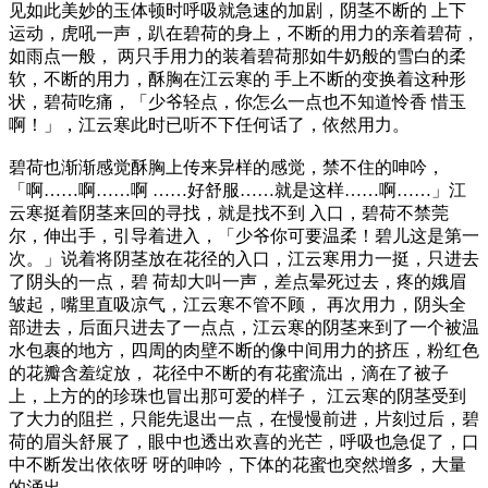
见如此美妙的玉体顿时呼吸就急速的加剧，阴茎不断的 上下
运动，虎吼一声，趴在碧荷的身上，不断的用力的亲着碧荷，
如雨点一般， 两只手用力的装着碧荷那如牛奶般的雪白的柔
软，不断的用力，酥胸在江云寒的 手上不断的变换着这种形
状，碧荷吃痛，「少爷轻点，你怎么一点也不知道怜香 惜玉
啊！」，江云寒此时已听不下任何话了，依然用力。
碧荷也渐渐感觉酥胸上传来异样的感觉，禁不住的呻吟，
「啊……啊……啊 ……好舒服……就是这样……啊……」江
云寒挺着阴茎来回的寻找，就是找不到 入口，碧荷不禁莞
尔，伸出手，引导着进入，「少爷你可要温柔！碧儿这是第一
次。」说着将阴茎放在花径的入口，江云寒用力一挺，只进去
了阴头的一点，碧 荷却大叫一声，差点晕死过去，疼的娥眉
皱起，嘴里直吸凉气，江云寒不管不顾， 再次用力，阴头全
部进去，后面只进去了一点点，江云寒的阴茎来到了一个被温
水包裹的地方，四周的肉壁不断的像中间用力的挤压，粉红色
的花瓣含羞绽放， 花径中不断的有花蜜流出，滴在了被子
上，上方的的珍珠也冒出那可爱的样子， 江云寒的阴茎受到
了大力的阻拦，只能先退出一点，在慢慢前进，片刻过后，碧
荷的眉头舒展了，眼中也透出欢喜的光芒，呼吸也急促了，口
中不断发出依依呀 呀的呻吟，下体的花蜜也突然增多，大量
的涌出。