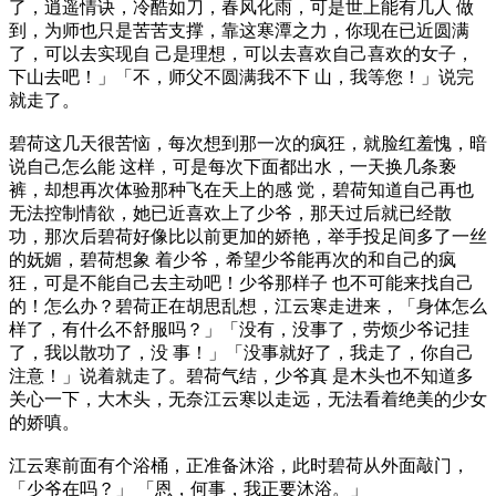
了，逍遥情诀，冷酷如刀，春风化雨，可是世上能有几人 做
到，为师也只是苦苦支撑，靠这寒潭之力，你现在已近圆满
了，可以去实现自 己是理想，可以去喜欢自己喜欢的女子，
下山去吧！」「不，师父不圆满我不下 山，我等您！」说完
就走了。
碧荷这几天很苦恼，每次想到那一次的疯狂，就脸红羞愧，暗
说自己怎么能 这样，可是每次下面都出水，一天换几条亵
裤，却想再次体验那种飞在天上的感 觉，碧荷知道自己再也
无法控制情欲，她已近喜欢上了少爷，那天过后就已经散
功，那次后碧荷好像比以前更加的娇艳，举手投足间多了一丝
的妩媚，碧荷想象 着少爷，希望少爷能再次的和自己的疯
狂，可是不能自己去主动吧！少爷那样子 也不可能来找自己
的！怎么办？碧荷正在胡思乱想，江云寒走进来，「身体怎么
样了，有什么不舒服吗？」「没有，没事了，劳烦少爷记挂
了，我以散功了，没 事！」「没事就好了，我走了，你自己
注意！」说着就走了。碧荷气结，少爷真 是木头也不知道多
关心一下，大木头，无奈江云寒以走远，无法看着绝美的少女
的娇嗔。
江云寒前面有个浴桶，正准备沐浴，此时碧荷从外面敲门，
「少爷在吗？」 「恩，何事，我正要沐浴。」