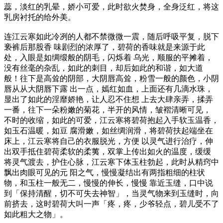
蕊，淡红的乳晕，娇小可爱，此时欲火焚身，全身泛红，将这
乳房衬托的给外美。
连江云寒如此冷冽的人都不禁微微一震，随后呼吸平复，脱下
亵裤后那股香 味剧烈的浓厚了，碧荷的香味就是来源于此
处，入眼是如绸缎般的阴毛，闪烁着 乌光，顺服的平摊着，
没有丝毫的杂乱，如此的刺目，却后如此的和谐，如大道
般！往下是高耸的阴部，大阴唇高耸，粉雪一般的颜色，小阴
唇从从大阴唇下露 出一点，嫣红如血，上面还有几滴水珠，
显出了如此的淫靡娇艳，让人忍不住想 上去大肆亲弄，揉弄
一番，往下一朵粉嫩的菊花，半开的风情，皱褶清晰可见，
不时的收缩，如此的可爱，江云寒将碧荷抱起入手软玉温香，
如玉石温暖，如豆 腐滑嫩，如丝绸润滑，将碧荷扶起端坐在
床上，江云寒将自己的衣服脱光，方便 以灵气进行治疗，伸
出双手抵住碧荷柔软的柔荑，双掌上传出如火的温度，缓缓
将灵气渡去，护住心脉，江云寒下体玉柱勃起，此时从精窍中
飘出肉眼可见的元 阳之气，慢慢凝结出有两指粗细的柱状
物，和玉柱一般无二，慢慢的伸长，慢慢 靠近玉缝，口中说
到「保持清醒，切不可失去神智」，当灵气物来到玉缝时，向
前挤去，这时碧荷大叫一声「疼，疼，少爷轻点，碧儿受不了
如此粗大之物」。