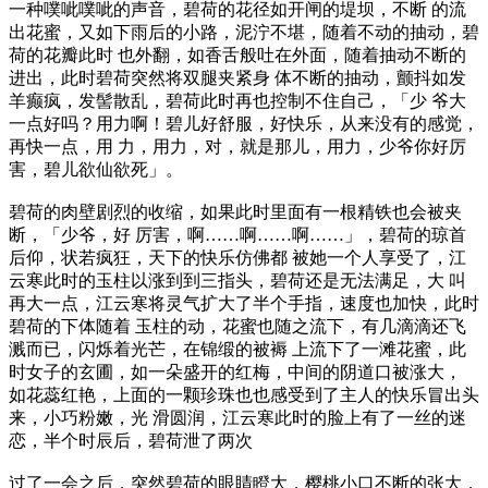
一种噗呲噗呲的声音，碧荷的花径如开闸的堤坝，不断 的流
出花蜜，又如下雨后的小路，泥泞不堪，随着不动的抽动，碧
荷的花瓣此时 也外翻，如香舌般吐在外面，随着抽动不断的
进出，此时碧荷突然将双腿夹紧身 体不断的抽动，颤抖如发
羊癫疯，发髻散乱，碧荷此时再也控制不住自己，「少 爷大
一点好吗？用力啊！碧儿好舒服，好快乐，从来没有的感觉，
再快一点，用 力，用力，对，就是那儿，用力，少爷你好厉
害，碧儿欲仙欲死」。
碧荷的肉壁剧烈的收缩，如果此时里面有一根精铁也会被夹
断，「少爷，好 厉害，啊……啊……啊……」，碧荷的琼首
后仰，状若疯狂，天下的快乐仿佛都 被她一个人享受了，江
云寒此时的玉柱以涨到到三指头，碧荷还是无法满足，大 叫
再大一点，江云寒将灵气扩大了半个手指，速度也加快，此时
碧荷的下体随着 玉柱的动，花蜜也随之流下，有几滴滴还飞
溅而已，闪烁着光芒，在锦缎的被褥 上流下了一滩花蜜，此
时女子的玄圃，如一朵盛开的红梅，中间的阴道口被涨大，
如花蕊红艳，上面的一颗珍珠也也感受到了主人的快乐冒出头
来，小巧粉嫩，光 滑圆润，江云寒此时的脸上有了一丝的迷
恋，半个时辰后，碧荷泄了两次
过了一会之后，突然碧荷的眼睛瞪大，樱桃小口不断的张大，