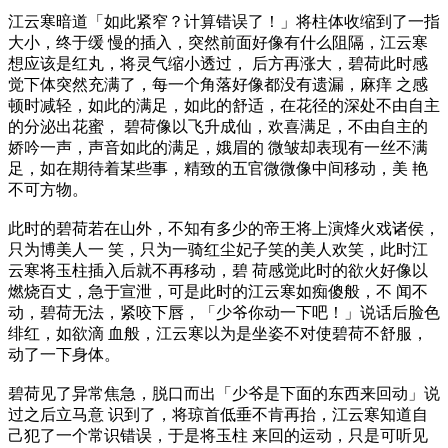
江云寒暗道「如此紧窄？计算错误了！」将柱体收缩到了一指
大小，终于缓 慢的插入，突然前面好像有什么阻隔，江云寒
想应该是红丸，将灵气缩小透过， 后方再涨大，碧荷此时感
觉下体突然充满了，每一个角落好像都没有遗漏，麻痒 之感
顿时减轻，如此的满足，如此的舒适，在花径的深处不由自主
的分泌出花蜜， 碧荷像以飞升成仙，欢喜满足，不由自主的
娇吟一声，声音如此的满足，娥眉的 微皱却表现有一丝不满
足，如在期待着某些事，精致的五官微微像中间移动，美 艳
不可方物。
此时的碧荷若在山外，不知有多少的帝王将上演烽火戏诸侯，
只为博美人一 笑，只为一骑红尘妃子笑的美人欢笑，此时江
云寒将玉柱插入后就不再移动，碧 荷感觉此时的欲火好像以
燃烧百丈，急于宣泄，可是此时的江云寒如痴傻般，不 闻不
动，碧荷无法，紧咬下唇，「少爷你动一下吧！」说话后脸色
绯红，如欲滴 血般，江云寒以为是坐姿不对使碧荷不舒服，
动了一下身体。
碧荷见了异常焦急，脱口而出「少爷是下面的东西来回动」说
过之后立马意 识到了，将琼首低垂不肯再抬，江云寒知道自
己犯了一个常识错误，于是将玉柱 来回的运动，只是可听见