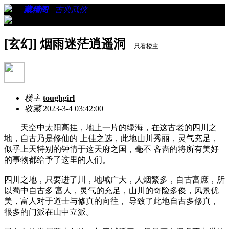
›
›
藏精阁
›
古典武侠
›
看帖
[玄幻] 烟雨迷茫逍遥洞
只看楼主
楼主
toughgirl
收藏
2023-3-4 03:42:00
天空中太阳高挂，地上一片的绿海，在这古老的四川之
地，自古乃是修仙的 上佳之选，此地山川秀丽，灵气充足，
似乎上天特别的钟情于这天府之国，毫不 吝啬的将所有美好
的事物都给予了这里的人们。
四川之地，只要进了川，地域广大，人烟繁多，自古富庶，所
以蜀中自古多 富人，灵气的充足，山川的奇险多俊，风景优
美，富人对于道士与修真的向往， 导致了此地自古多修真，
很多的门派在山中立派。