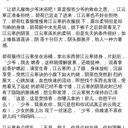
「让碧儿服饰少爷沐浴吧！算是报答少爷的救命之恩。」江云
寒正准备拒绝， 碧荷已近走了进来，江云寒也不好在拒绝
了，碧荷红着脸慢慢将江云寒的衣服脱 下，露出柔弱但是却
匀称的身体，碧荷眼中水光晃动，脱下裤子之后碧荷看见了
江云寒的阴茎，江云寒虽长的柔弱，但是先天的条件很好，加
上修炼逍遥诀，阴 茎十分巨大，阴头膨胀开，给人一种力量
感。
碧荷服侍江云寒坐在浴桶，拿出东西替江云寒搓身，片刻后，
「少爷，我去 燃香，这样能缓解疲累，还能提神。」说着拿
起香炉燃起，满室生香，江云寒闭 上了眼，身体放松，沉寂
享受，突然江云寒诀的小腹下如火灼烧，阴茎也突然剧 烈的
胀大，心跳加速，血也快速的流动，即想找个东西去发现，突
然看见了远处 的碧荷已经不着寸缕，江云寒的阴茎此时已经
有了隐隐的胀痛感，想立即发泄， 江云寒努力保持自己清
醒，「这是，这是焚情香，你哪儿拿的！碧儿，你想干什
么！」「少爷，我喜欢你，我只是想和你试试真正的云雨之
欢！」少女的脸上出 现了一丝迷恋，「少爷，你难道不喜欢
碧儿吗？呜呜呜……」
江云寒有点慌乱，「不是，碧儿，你是个好女孩，你别哭啊！