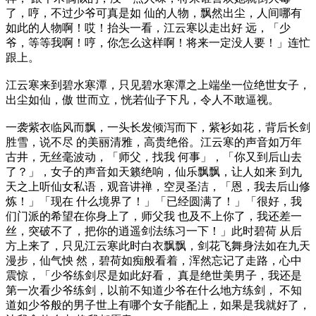
了，哼，不过少爷可真是如 仙的人物，飘然出尘，人间哪有
如此的人物啊！哎！抬头一看，江云寒以走出好 远，「少
爷，等等我啊！哼，你怎么这样啊！将来一定没人要！」连忙
跟上。
江云寒来到碧水寒潭，只见碧水寒潭之上端坐一位绝世女子，
出尘如仙，傲 世而立，恍若仙子下凡，令人不敢逼视。
一袭紫衣临风而飘，一头长发倾泻而下，紫衫如花，背后长剑
胜雪，说不尽 的美丽清雅，高贵绝俗。江云寒的声音如万年
古井，无丝毫波动，「师父，找我 何事」，「你又到后山去
了？」，女子的声音如天籁绝响，仙乐飘飘，让人如来 到九
天之上听仙女私语，观音讲禅，空灵圣洁，「恩，我去后山修
炼！」「现在 什么境界了！」「已经圆满了！」「很好，我
们门派的希望在你身上了，师父我 也及不上你了，我还差一
丝，突破不了，把你的逍遥剑法练习一下！」此时碧荷 从后
方上来了，只见江云寒此时白衣飘飘，剑花飞舞身法如在九天
漫步，仙气怏 然，碧荷如痴般看着，浑然忘记了走路，心中
震惊，「少爷练剑尽是如此好看， 真是绝世美男子，我还是
第一次看少爷练剑，以前不知道少爷在什么地方练剑， 不知
道如少爷般的男子世上有哪个女子能配上，如果是我就好了，