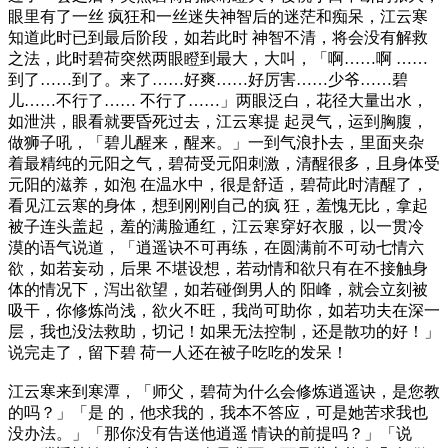
眼里有了一丝 疯狂和一丝迷失神智后的迷茫和痴呆，江云寒
知道此时已到最后阶段，如若此时 神智不清，将会没有解救
之法，此时碧荷突然两眼瞪到最大，大叫，「啊……啊 ……
到了……到了。来了……好爽……好厉害……少爷……碧
儿……不行了…… 不行了……」两眼泛白，花径大量出水，
如泄洪，眼看就要昏死过去，江云寒提 起灵气，运到胸腹，
做狮子吼，「碧儿醒来，醒来。」一到气浪扑去，里面夹杂
着最精纯的元阳之气，碧荷受元阳刺激，清醒很多，且身体受
元阳的滋养，如泡 在温水中，很是舒适，碧荷此时清醒了，
看见江云寒的身体，想到刚刚自己的疯 狂，羞愧无比，拿起
被子连头盖起，羞的满脸通红，江云寒穿好衣服，以一贯冷
漠的语气说道，「逍遥诀不可再练，在圆满前不可动七情六
欲，如若妄动，后果 不堪设想，若动情和欲只有在不接触身
体的情况下，泻出欲望，如若碰倒男人的 阳峰，就会立刻被
吸干，你修炼尚浅，欲火不旺，我尚可助你，如若功夫在深一
层，我也没法救助，切记！如果无法控制，还是散功的好！」
说完走了，留下碧 荷一人还在被子吃吃的发呆！
江云寒来到寒潭，「师父，碧荷为什么会修炼逍遥诀，是您教
的吗？」「是 的，他求我的，我本不答应，可是她苦求我也
没办法。」「那你没有告送他逍遥 情诀的前提吗？」「说