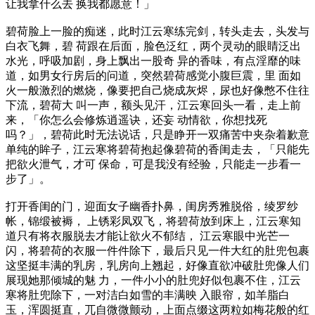
让我拿什么去 换我都愿意！」
碧荷脸上一脸的痴迷，此时江云寒练完剑，转头走去，头发与
白衣飞舞，碧 荷跟在后面，脸色泛红，两个灵动的眼睛泛出
水光，呼吸加剧，身上飘出一股奇 异的香味，有点淫靡的味
道，如男女行房后的问道，突然碧荷感觉小腹巨震，里 面如
火一般激烈的燃烧，像要把自己烧成灰烬，尿也好像憋不住往
下流，碧荷大 叫一声，额头见汗，江云寒回头一看，走上前
来，「你怎么会修炼逍遥诀，还妄 动情欲，你想找死
吗？」，碧荷此时无法说话，只是睁开一双痛苦中夹杂着歉意
单纯的眸子，江云寒将碧荷抱起像碧荷的香闺走去，「只能先
把欲火泄气，才可 保命，可是我没有经验，只能走一步看一
步了」。
打开香闺的门，迎面女子幽香扑鼻，闺房秀雅脱俗，绫罗纱
帐，锦缎被褥， 上锈彩凤双飞，将碧荷放到床上，江云寒知
道只有将衣服脱去才能让欲火不郁结， 江云寒眼中光芒一
闪，将碧荷的衣服一件件除下，最后只见一件大红的肚兜包裹
这坚挺丰满的乳房，乳房向上翘起，好像直欲冲破肚兜像人们
展现她那倾城的魅 力，一件小小的肚兜好似包裹不住，江云
寒将肚兜除下，一对洁白如雪的丰满映 入眼帘，如羊脂白
玉，浑圆挺直，兀自微微颤动，上面点缀这两粒如梅花般的红