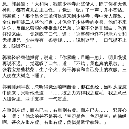
息。郭襄道：「大和尚，我瞧少林寺那些僧人，除了你和无色
禅师，都有点儿古里古怪。」觉远「嗯」了一声，并不答话。
郭襄道：「那个昆仑三圣何足道来到少林寺，寺中无人能敌，
全仗你师徒二人将他打退，才保全了少林寺的令誉。他们不来
谢你，反而恶狠狠的要捉拿张兄弟，这般不分是非黑白，当真
好没来由。」觉远叹了口气，道：「这事须也怪不得老方丈和
无相师兄，少林寺有一条寺规……」说到这里，一口气提不上
来，咳嗽不止。
郭襄轻轻替他捶背，说道：「你累啦，且睡一忽儿，明儿慢慢
再说不迟。」觉远叹了口气，道：「不错，我也真的累啦。」
张君宝拾些枯柴，生了个火，烤干郭襄和自己身上的衣服。三
人便在大树之下睡了。
郭襄睡到半夜，忽听得觉远喃喃自语，似在念经，当即从朦胧
中醒来，只听他念道：「……彼之力方碍我之皮毛，我之意已
入彼骨里。两手支撑，一气贯通。
左重则左虚，而右已去，右重则右虚。而左已去……」郭襄心
中一凛：「他念的并不是甚么『空即是色、色即是空』的佛经
啊。甚么左重左虚、右重右虚，倒似是武学拳经。」