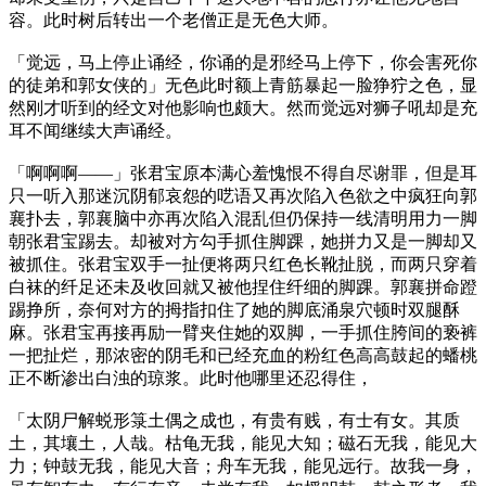
容。此时树后转出一个老僧正是无色大师。
「觉远，马上停止诵经，你诵的是邪经马上停下，你会害死你
的徒弟和郭女侠的」无色此时额上青筋暴起一脸狰狞之色，显
然刚才听到的经文对他影响也颇大。然而觉远对狮子吼却是充
耳不闻继续大声诵经。
「啊啊啊——」张君宝原本满心羞愧恨不得自尽谢罪，但是耳
只一听入那迷沉阴郁哀怨的呓语又再次陷入色欲之中疯狂向郭
襄扑去，郭襄脑中亦再次陷入混乱但仍保持一线清明用力一脚
朝张君宝踢去。却被对方勾手抓住脚踝，她拼力又是一脚却又
被抓住。张君宝双手一扯便将两只红色长靴扯脱，而两只穿着
白袜的纤足还未及收回就又被他捏住纤细的脚踝。郭襄拼命蹬
踢挣所，奈何对方的拇指扣住了她的脚底涌泉穴顿时双腿酥
麻。张君宝再接再励一臂夹住她的双脚，一手抓住胯间的亵裤
一把扯烂，那浓密的阴毛和已经充血的粉红色高高鼓起的蟠桃
正不断渗出白浊的琼浆。此时他哪里还忍得住，
「太阴尸解蜕形箓土偶之成也，有贵有贱，有士有女。其质
土，其壤土，人哉。枯龟无我，能见大知；磁石无我，能见大
力；钟鼓无我，能见大音；舟车无我，能见远行。故我一身，