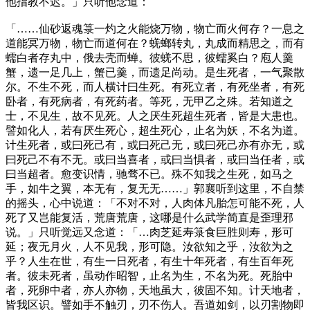
他指教不迟。」只听他念道：
「……仙砂返魂箓一灼之火能烧万物，物亡而火何存？一息之
道能冥万物，物亡而道何在？蜣螂转丸，丸成而精思之，而有
蠕白者存丸中，俄去壳而蝉。彼蜣不思，彼蠕奚白？庖人羹
蟹，遗一足几上，蟹已羹，而遗足尚动。是生死者，一气聚散
尔。不生不死，而人横计曰生死。有死立者，有死坐者，有死
卧者，有死病者，有死药者。等死，无甲乙之殊。若知道之
士，不见生，故不见死。人之厌生死超生死者，皆是大患也。
譬如化人，若有厌生死心，超生死心，止名为妖，不名为道。
计生死者，或曰死己有，或曰死己无，或曰死己亦有亦无，或
曰死己不有不无。或曰当喜者，或曰当惧者，或曰当任者，或
曰当超者。愈变识情，驰骛不已。殊不知我之生死，如马之
手，如牛之翼，本无有，复无无……」郭襄听到这里，不自禁
的摇头，心中说道：「不对不对，人肉体凡胎怎可能不死，人
死了又岂能复活，荒唐荒唐，这哪是什么武学简直是歪理邪
说。」只听觉远又念道：「…肉芝延寿箓食巨胜则寿，形可
延；夜无月火，人不见我，形可隐。汝欲知之乎，汝欲为之
乎？人生在世，有生一日死者，有生十年死者，有生百年死
者。彼未死者，虽动作昭智，止名为生，不名为死。死胎中
者，死卵中者，亦人亦物，天地虽大，彼固不知。计天地者，
皆我区识。譬如手不触刃，刃不伤人。吾道如剑，以刃割物即