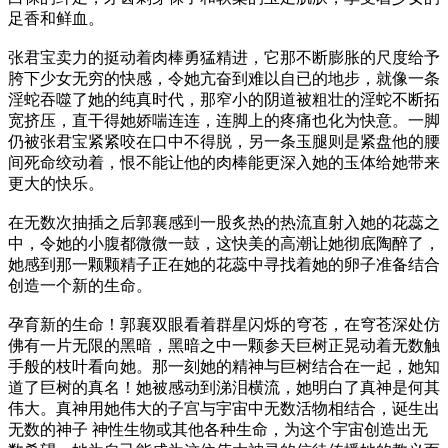
足香和鲜血。
张君宝卖力的挺动着肉棒勇猛精进，它那不断膨胀的尺度给予
胯下少女无穷的快感，令她亢奋到难以自已的地步，就像一条
淫蛇吞噬了她的纯真时代，那窄小的阴道被粗壮的淫蛇不断拓
宽挤压，直干得她娇喘连连，连脚上的疼痛也化为快意。一脚
仍被张君宝紧紧咬在口中不得脱，另一条玉腿则是紧盘他的腰
间死命绞动着，恨不能让他的肉棒能更深入她的玉体给她带来
更大的快乐。
在无数次抽插之后郭襄感到一股炙热的热流直射入她的花蕊之
中，令她的小腹都微微一鼓，这快美的高潮让她彻底陶醉了，
她感到那一颗颗精子正在她的花蕊中寻找着她的卵子准备结合
创造一个新的生命。
孕育新的生命！郭襄双眼看着群星闪烁的穹苍，在穹苍深处仿
佛有一片无限的黑暗，黑暗之中一颗参天巨树正晃动着无数触
手般的枝叶看向她。那一刻她的精神与巨树结合在一起，她知
道了巨树的真名！她被感动到涕泪横流，她明白了真神是何其
伟大。真神用她伟大的子宫与宇宙中无数活物相结合，诞生出
无数的神子 神性生物或其他各种生命，为这个宇宙创造出无