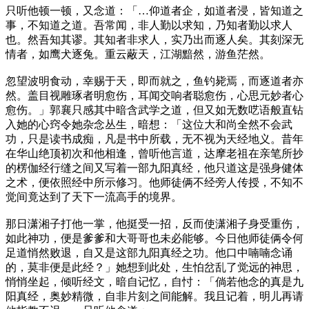
只听他顿一顿，又念道：「…仰道者企，如道者浸，皆知道之
事，不知道之道。吾常闻，非人勤以求知，乃知者勤以求人
也。然吾知其谬。其知者非求人，实乃出而逐人矣。其刻深无
情者，如鹰犬逐兔。重云蔽天，江湖黯然，游鱼茫然。
忽望波明食动，幸赐于天，即而就之，鱼钓毙焉，而逐道者亦
然。盖目视雕琢者明愈伤，耳闻交响者聪愈伤，心思元妙者心
愈伤。」郭襄只感其中暗含武学之道，但又如无数呓语般直钻
入她的心窍令她杂念丛生，暗想：「这位大和尚全然不会武
功，只是读书成痴，凡是书中所载，无不视为天经地义。昔年
在华山绝顶初次和他相逢，曾听他言道，达摩老祖在亲笔所抄
的楞伽经行缝之间又写着一部九阳真经，他只道这是强身健体
之术，便依照经中所示修习。他师徒俩不经旁人传授，不知不
觉间竟达到了天下一流高手的境界。
那日潇湘子打他一掌，他挺受一招，反而使潇湘子身受重伤，
如此神功，便是爹爹和大哥哥也未必能够。今日他师徒俩令何
足道悄然败退，自又是这部九阳真经之功。他口中喃喃念诵
的，莫非便是此经？」她想到此处，生怕岔乱了觉远的神思，
悄悄坐起，倾听经文，暗自记忆，自忖：「倘若他念的真是九
阳真经，奥妙精微，自非片刻之间能解。我且记着，明儿再请