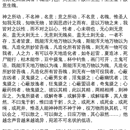
意生魄。
神之所动，不名神，名意；意之所动，不名意，名魄。惟圣人
知我无我，知物无物，皆因思虑计之而有。是以万物之来，我
皆对之以性，而不对之以心。性者，心未萌也，无心则无意
矣。盖无火则无土，无意则无魄矣。盖无土则无金。一者不
存，五者皆废。既能浑天地万物以为魂，斯能浑天地万物以为
魄。凡造化所妙皆吾魂，凡造化所有皆吾魄，则无有一物可役
我者。人之力，有可以夺天地造化者，如冬起雷，夏造冰，死
尸能行，枯木能华，豆中摄鬼，杯中钓鱼，画门可开，土鬼可
语。既能浑天地万物以为魂，斯能浑天地万物以为魄。凡造化
所妙皆吾魂，凡造化所有皆吾魄，则无有一物可役我者。心蔽
吉凶者，灵鬼摄之，心蔽男女者，淫鬼摄之；心蔽幽忧者，沈
鬼摄之；心蔽放逸者，狂鬼摄之；心蔽盟诅者，奇鬼摄之；心
蔽药饵者，物鬼摄之。彼以其精，此以其精，两精相搏，则神
应之。为鬼所摄者，或解奇事，或解异事，或解瑞事，其人傲
然。不曰鬼于躬，惟曰道于躬，久之，或死木，或死金，或死
绳，或死井。惟圣人能神神而不神于神，役万物而执其机，可
以会之，可以散之，可以御之，日应万物，其心寂然……」他
越念声音越来越诡异，宛若不可名状的低语。