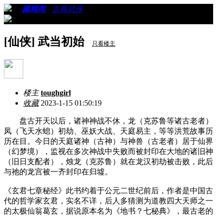
›
›
藏精阁
›
古典武侠
›
看帖
[仙侠] 武当初始
只看楼主
楼主
toughgirl
收藏
2023-1-15 01:50:19
盘古开天以后，诸神神战不休，龙（克苏鲁等诸古老者）
凤（飞天水螅）初劫、巫妖大战、天庭易主，等等洪荒故事历
历在目。今日的天庭诸神（古神）与神兽（古老者）居于仙界
（幻梦境），监视在多次神战中失败而被封印在大地的诸旧神
（旧日支配者），烛龙（克苏鲁）就在龙汉初劫被击败，此后
与祂的龙宫被一齐封印在归墟。
《玄君七章秘经》此书约着于公元二世纪前后，作者是中国古
代的哲学家玄君，实名不详，后人多猜测为道教四大天师之一
的太极仙翁葛玄，据说原本名为《地书？七秘典》，最古老的