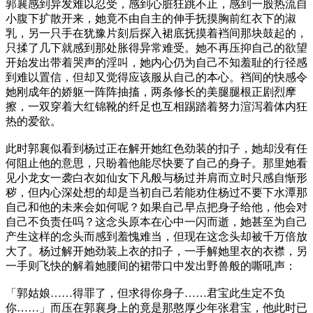
郭襄感到异发难以忍受，感到心脏狂跳不止，感到一股热流自
小腹下扩散开来，她竟不由自主的伸手抚摸胸前红衣下的淑
乳，另一只手在犹豫片刻后探入裙底抚摸着裆间那块鼓起的，
只揉了几下就感到那处胀得异常难受。她不再压抑自己的欲望
开始发出带着哭声的淫叫，她内心仍为自己不知羞耻的行径感
到难以置信，但却又觉得应该服从自己的本心。裆间的快感令
她刚成年的娇躯一阵阵抽搐，两条修长的美腿腿根正剧烈摩
擦，一双穿着大红锦靴的纤足也互相踢踏着努力渲泻着体内狂
热的爱欲。
此时郭襄似看到杨过正在解开她红色劲装的扣子，她却没有任
何阻止他的意思，只盼着他能尽快要了自己的身子。那里她看
见小龙女一袭白衣如仙女下凡般与杨过并肩而立时只感自惭形
秽，但内心深处想的却是当初自己若能劝住杨过不要下水潭那
自己和他的未来会如何呢？如果自己早点把身子给他，他会对
自己不负责任吗？这念头原本在心中一闪而逝，她甚至为自己
产生这样的念头而感到羞愧难当，但现在这念头却被千万倍放
大了。杨过解开她劲装上衣的扣子，一手解她里衣的衣襟，另
一手则飞快的解着她腰间的裙带口中发出野兽般的嘶吼声：
「郭姑娘……得罪了，但求得你身子……君宝此生定不负
你……」而压在郭襄身上的竟是那憨厚少年张君宝，他此时已