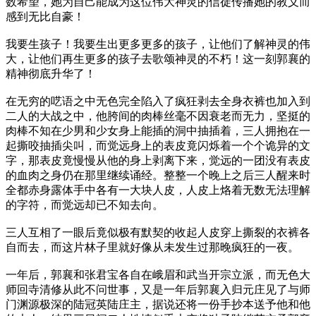
数希望，她为自己能成为这位伟大神灵的信徒传播她的教义而
感到无比自豪！
我要生孩子！我要生出更多更多的孩子，让他们了解神灵的伟
大，让他们再生更多的孩子去歌颂神灵的不朽！这一刻郭襄的
精神彻底升华了！
在无穷的呓语之中无色完全陷入了疯狂剥去全身衣裤也加入到
二人的大战之中，他胯间的肉棒丝毫不因衰老而无力，坚挺的
肉棒不知在少男和少女身上能插的洞中抽插着，三人拥抱在一
起撕咬抽插尖叫，而觉远身上的表皮竟闪烁着一个个诡异的文
字，那表皮竟慢慢从他的身上剥离下来，觉远的一团没有表皮
的血肉之身仍在那里继续诵经。整整一个晚上之后三人醒来时
全都赤身露体手中各有一大块人皮，人皮上烙着无数无法理解
的字符，而觉远却已不知去向。
三人互相了一眼后竟似极有默契的收起人皮穿上撕裂的衣裤各
自而去，而这片林子里就好像从未发生过那晚疯狂的一夜。
一年后，郭襄和张君宝各自在峨眉和武当开宗立派，而无色大
师回寺清修从此不问世事，又是一年后郭襄入归元庄见了与师
门渊源极深的陆冠英陆庄主，据说还将一份手抄本送予他和他