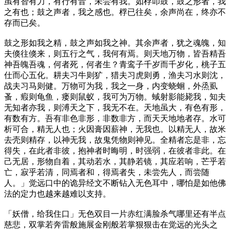
虽有智有力，有行有音，未尝有我。如桴叩鼓，鼓之形者，我
之有也；鼓之声者，我之感也。桴已往矣，余声尚在，终亦不
存而已矣。
鼓之形如我之精，鼓之声如我之神。其余声者，犹之魂魄，知
夫倏往倏来，则五行之气，我何有焉。则天地万物，皆吾精吾
神吾魄吾魂，何者死，何者生？青鸾子千岁而千岁化，桃子五
仕而心五化。耕夫习牛则犷，猎夫习虎则勇，渔夫习水则沈，
战夫习马则健。万物可为我，我之一身，内变蛲蛔，外烝虱
蚤，瘕则龟鱼，瘘则鼠蚁，我可为万物。蜮射影能毙我，知夫
无知者亦我，则溥天之下，我无不在。天地虽大，有色有形，
有数有方。吾有非色非形，非数非方，而天天地地者存。水可
析可合，精无人也；火因膏因薪神，无我也。以精无人，故米
去壳则精存，以神无我，故鬼凭物则神见。全精者忘是非，忘
得失，在此者非彼，抱神者时晦明，时强弱，在彼者非此。在
己无居，形物自着，其动若水，其静若镜，其应若响，芒乎若
亡，寂乎若清，同焉者和，得焉者失，未尝先人，而尝随
人。」觉远口中的诡异经文不断钻入无色耳中，哪怕是如他佛
法的定力也越来越难以支持。
「妖僧，给我住口」无色双目一片赤红满脸杀气哪里还有半点
慈悲，双掌若奔雷般施展金刚般若掌狠狠击在觉远的光头之