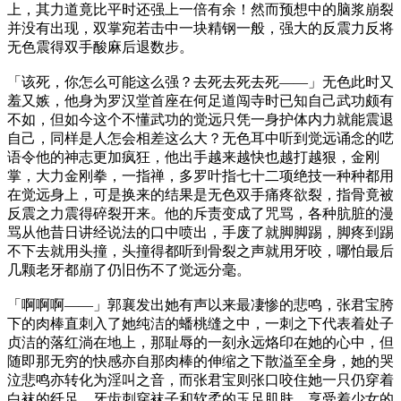
上，其力道竟比平时还强上一倍有余！然而预想中的脑浆崩裂
并没有出现，双掌宛若击中一块精钢一般，强大的反震力反将
无色震得双手酸麻后退数步。
「该死，你怎么可能这么强？去死去死去死——」无色此时又
羞又嫉，他身为罗汉堂首座在何足道闯寺时已知自己武功颇有
不如，但如今这个不懂武功的觉远只凭一身护体内力就能震退
自己，同样是人怎会相差这么大？无色耳中听到觉远诵念的呓
语令他的神志更加疯狂，他出手越来越快也越打越狠，金刚
掌，大力金刚拳，一指禅，多罗叶指七十二项绝技一种种都用
在觉远身上，可是换来的结果是无色双手痛疼欲裂，指骨竟被
反震之力震得碎裂开来。他的斥责变成了咒骂，各种肮脏的漫
骂从他昔日讲经说法的口中喷出，手废了就脚脚踢，脚疼到踢
不下去就用头撞，头撞得都听到骨裂之声就用牙咬，哪怕最后
几颗老牙都崩了仍旧伤不了觉远分毫。
「啊啊啊——」郭襄发出她有声以来最凄惨的悲鸣，张君宝胯
下的肉棒直刺入了她纯洁的蟠桃缝之中，一刺之下代表着处子
贞洁的落红淌在地上，那耻辱的一刻永远烙印在她的心中，但
随即那无穷的快感亦自那肉棒的伸缩之下散溢至全身，她的哭
泣悲鸣亦转化为淫叫之音，而张君宝则张口咬住她一只仍穿着
白袜的纤足，牙齿刺穿袜子和软柔的玉足肌肤，享受着少女的