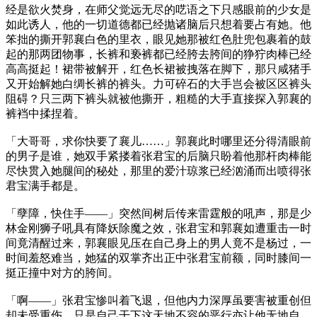
经是欲火焚身，在师父觉远无尽的呓语之下只感眼前的少女是
如此诱人，他的一切道德都已经抛诸脑后只想着要占有她。他
笨拙的撕开郭襄白色的里衣，眼见她那被红色肚兜包裹着的鼓
起的那两团物事，长裤和亵裤都已经胯去胯间的狰狞肉棒已经
高高挺起！裙带被解开，红色长裙被拽落在脚下，那只咸猪手
又开始解她白绸长裤的裤头。力可碎石的大手岂会被区区裤头
阻碍？只三两下裤头就被他撕开，粗糙的大手直接探入郭襄的
裤裆中揉捏着。
「大哥哥，求你快要了襄儿……」郭襄此时哪里还分得清眼前
的男子是谁，她双手紧搂着张君宝的后脑只盼着他那杆肉棒能
尽快贯入她腿间的秘处，那里的爱汁琼浆已经汹涌而出喷得张
君宝满手都是。
「孽障，快住手——」突然间树后传来雷霆般的吼声，那是少
林金刚狮子吼具有降妖除魔之效，张君宝和郭襄如遭重击一时
间竟清醒过来，郭襄眼见压在自己身上的男人竟不是杨过，一
时间羞怒难当，她猛的双掌齐出正中张君宝前额，同时膝间一
挺正撞中对方的胯间。
「啊——」张君宝惨叫着飞退，但他内力深厚虽要害被重创但
却未受重伤，只是自己干下这天地不容的恶行亦让他无地自